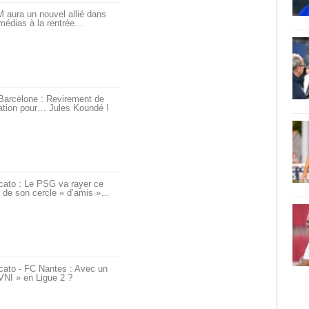
 aura un nouvel allié dans
médias à la rentrée…
Barcelone : Revirement de
ation pour… Jules Koundé !
cato : Le PSG va rayer ce
 de son cercle « d’amis »…
cato - FC Nantes : Avec un
VNI » en Ligue 2 ?