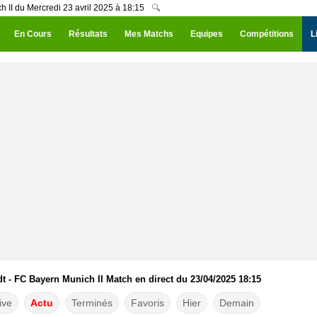
 II du Mercredi 23 avril 2025 à 18:15
🔍
En Cours
Résultats
Mes Matchs
Equipes
Compétitions
L
 - FC Bayern Munich II Match en direct du 23/04/2025 18:15
ive
Actu
Terminés
Favoris
Hier
Demain