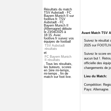
Résultats du match
TSV Aubstadt - FC
Bayern Munich II sur
footlive.fr. TSV
Aubstadt - FC
Bayern Munich II
(Allemagne) débute
le 23/04/2025 à
Avant Match TSV Au
18:15. Avec
footlive.fr suivez vos
Suivez le résultat
équipes de football
2025 sur FOOTLI
TSV Aubstadt
résultats
et
Suivez le score en
FC Bayern Munich
aucun but !. Retro
II résultats
officielle des équi
. Tous les résultats,
les buteurs, scores
changements de jou
en 1ère mi-temps,
mi-temps , fin de
Lieu du Match:
match sur foot live.
Compétition: Regio
Pays: Allemagne.