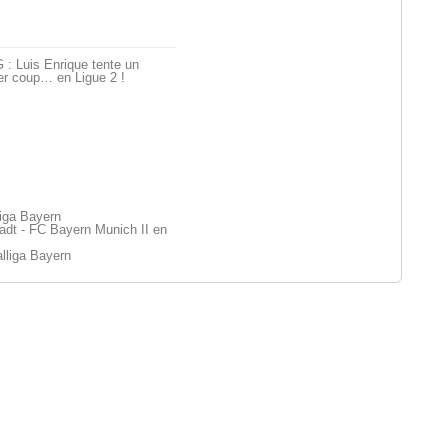
: Luis Enrique tente un
er coup… en Ligue 2 !
liga Bayern
dt - FC Bayern Munich II en
lliga Bayern