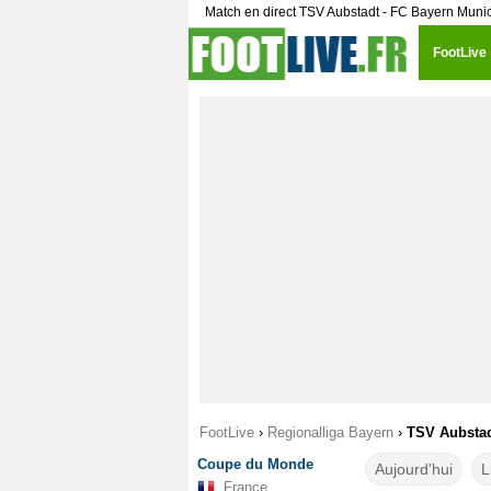
Match en direct TSV Aubstadt - FC Bayern Munich
FootLive
FootLive
›
Regionalliga Bayern
›
TSV Aubstadt
Coupe du Monde
Aujourd'hui
L
France