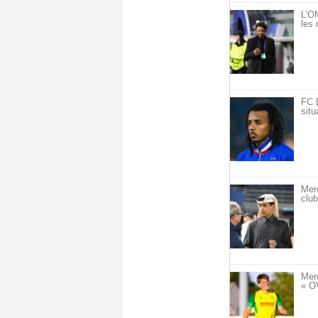
L’OM
les 
FC 
situ
Mer
club
Mer
« O