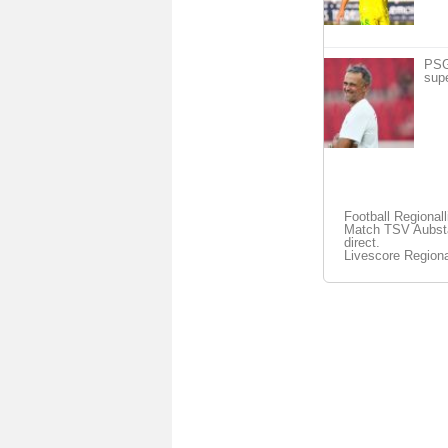
PSG 
sup
Football Regional
Match TSV Aubsta
direct.
Livescore Regiona