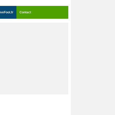
iveFoot.fr
Contact