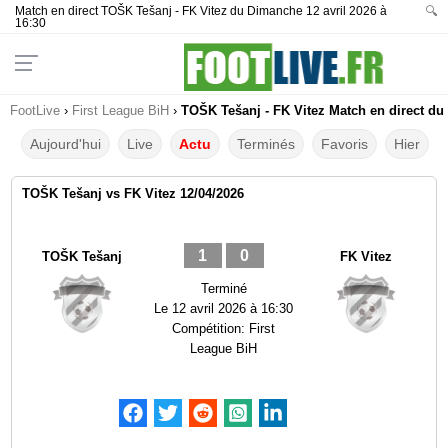
Match en direct TOŠK Tešanj - FK Vitez du Dimanche 12 avril 2026 à
🔍
16:30
FootLive
›
First League BiH
›
TOŠK Tešanj - FK Vitez Match en direct du 
Aujourd'hui
Live
Actu
Terminés
Favoris
Hier
TOŠK Tešanj vs FK Vitez 12/04/2026
1
0
TOŠK Tešanj
FK Vitez
Terminé
Le
12 avril 2026 à 16:30
Compétition:
First
League BiH