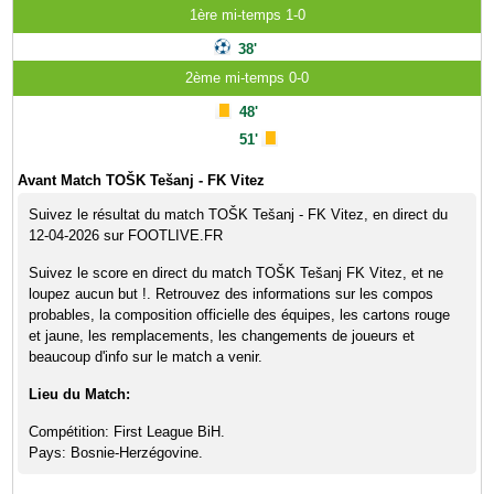
1ère mi-temps 1-0
38'
2ème mi-temps 0-0
48'
51'
Avant Match TOŠK Tešanj - FK Vitez
Suivez le résultat du match TOŠK Tešanj - FK Vitez, en direct du
12-04-2026 sur FOOTLIVE.FR
Suivez le score en direct du match TOŠK Tešanj FK Vitez, et ne
loupez aucun but !. Retrouvez des informations sur les compos
probables, la composition officielle des équipes, les cartons rouge
et jaune, les remplacements, les changements de joueurs et
beaucoup d'info sur le match a venir.
Lieu du Match:
Compétition: First League BiH.
Pays: Bosnie-Herzégovine.