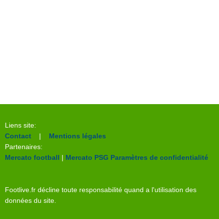
Liens site:
Contact
|
Mentions légales
Partenaires:
Mercato football
|
Mercato PSG
Paramètres de confidentialité
Footlive.fr décline toute responsabilité quand a l'utilisation des
données du site.