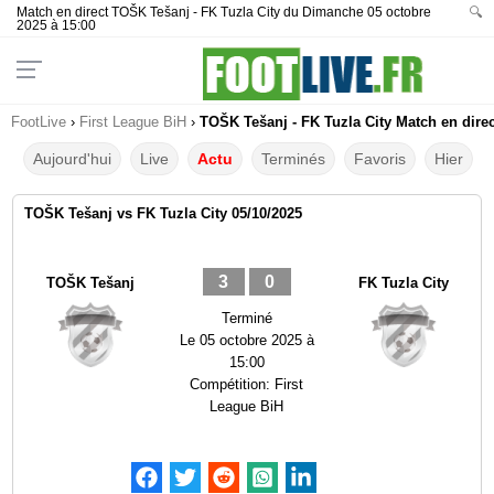
Match en direct TOŠK Tešanj - FK Tuzla City du Dimanche 05 octobre
🔍
2025 à 15:00
FootLive
›
First League BiH
›
TOŠK Tešanj - FK Tuzla City Match en direc
Aujourd'hui
Live
Actu
Terminés
Favoris
Hier
TOŠK Tešanj vs FK Tuzla City 05/10/2025
3
0
TOŠK Tešanj
FK Tuzla City
Terminé
Le
05 octobre 2025 à
15:00
Compétition:
First
League BiH