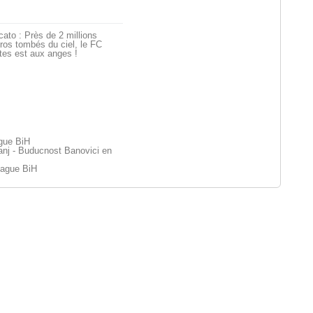
ato : Près de 2 millions
ros tombés du ciel, le FC
tes est aux anges !
ague BiH
j - Buducnost Banovici en
eague BiH