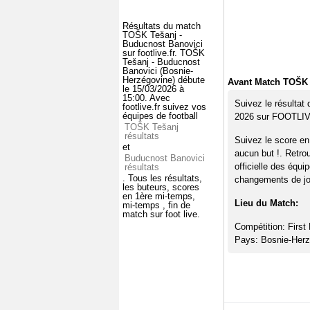
Résultats du match
TOŠK Tešanj -
Buducnost Banovici
sur footlive.fr. TOŠK
Tešanj - Buducnost
Banovici (Bosnie-
Herzégovine) débute
Avant Match TOŠK 
le 15/03/2026 à
15:00. Avec
Suivez le résultat
footlive.fr suivez vos
équipes de football
2026 sur FOOTLI
TOŠK Tešanj
résultats
Suivez le score e
et
aucun but !. Retro
Buducnost Banovici
officielle des équi
résultats
. Tous les résultats,
changements de jou
les buteurs, scores
en 1ère mi-temps,
Lieu du Match:
mi-temps , fin de
match sur foot live.
Compétition: First
Pays: Bosnie-Herz