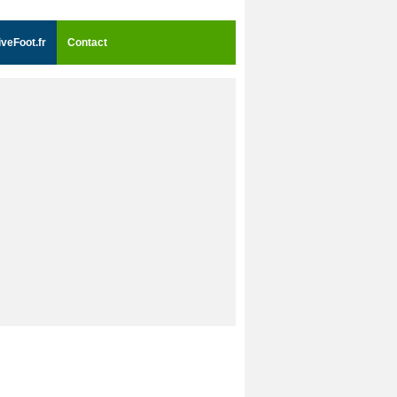
iveFoot.fr
Contact