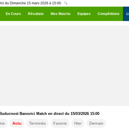
vici du Dimanche 15 mars 2026 à 15:00
🔍
En Cours
Résultats
Mes Matchs
Equipes
Compétitions
L
Buducnost Banovici Match en direct du 15/03/2026 15:00
ive
Actu
Terminés
Favoris
Hier
Demain