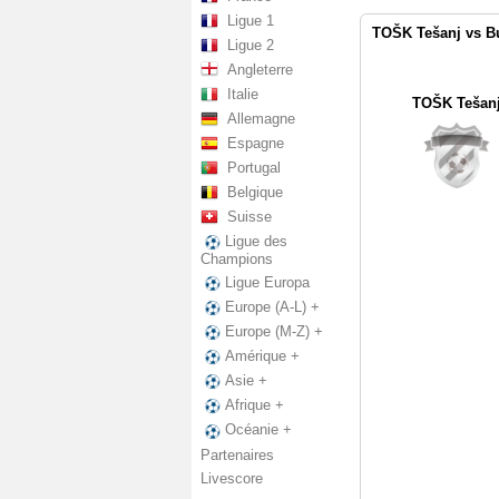
Ligue 1
TOŠK Tešanj vs Bu
Ligue 2
Angleterre
Italie
TOŠK Tešan
Allemagne
Espagne
Portugal
Belgique
Suisse
Ligue des
Champions
Ligue Europa
Europe (A-L) +
Europe (M-Z) +
Amérique +
Asie +
Afrique +
Océanie +
Partenaires
Livescore