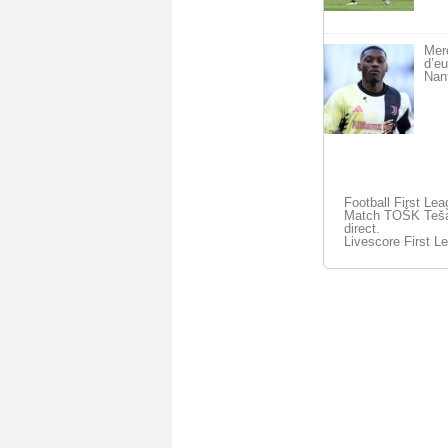
Merc
d’eu
Nan
Football First Le
Match TOŠK Tešan
direct.
Livescore First L