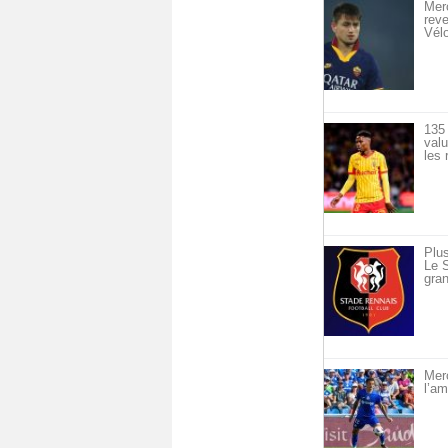
Merc
reve
Vél
135 
val
les 
Plus
Le S
gran
Merc
l’am