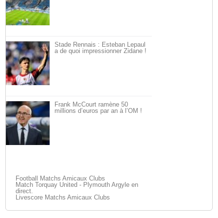
Stade Rennais : Esteban Lepaul
a de quoi impressionner Zidane !
Frank McCourt ramène 50
millions d’euros par an à l’OM !
Football Matchs Amicaux Clubs
Match Torquay United - Plymouth Argyle en
direct.
Livescore Matchs Amicaux Clubs