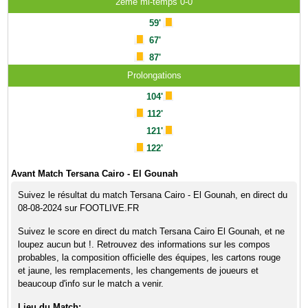
2ème mi-temps 0-0
59'
67'
87'
Prolongations
104'
112'
121'
122'
Avant Match Tersana Cairo - El Gounah
Suivez le résultat du match Tersana Cairo - El Gounah, en direct du
08-08-2024 sur FOOTLIVE.FR
Suivez le score en direct du match Tersana Cairo El Gounah, et ne
loupez aucun but !. Retrouvez des informations sur les compos
probables, la composition officielle des équipes, les cartons rouge
et jaune, les remplacements, les changements de joueurs et
beaucoup d'info sur le match a venir.
Lieu du Match: