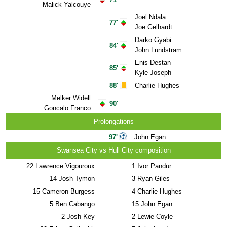
Malick Yalcouye
Joel Ndala
77'
Joe Gelhardt
Darko Gyabi
84'
John Lundstram
Enis Destan
85'
Kyle Joseph
88'
Charlie Hughes
Melker Widell
90'
Goncalo Franco
Prolongations
97'
John Egan
Swansea City vs Hull City composition
22
Lawrence Vigouroux
1
Ivor Pandur
14
Josh Tymon
3
Ryan Giles
15
Cameron Burgess
4
Charlie Hughes
5
Ben Cabango
15
John Egan
2
Josh Key
2
Lewie Coyle