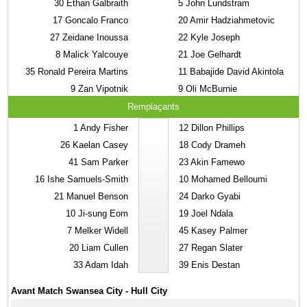
30
Ethan Galbraith
5
John Lundstram
17
Goncalo Franco
20
Amir Hadziahmetovic
27
Zeidane Inoussa
22
Kyle Joseph
8
Malick Yalcouye
21
Joe Gelhardt
35
Ronald Pereira Martins
11
Babajide David Akintola
9
Zan Vipotnik
9
Oli McBurnie
Remplaçants
1
Andy Fisher
12
Dillon Phillips
26
Kaelan Casey
18
Cody Drameh
41
Sam Parker
23
Akin Famewo
16
Ishe Samuels-Smith
10
Mohamed Belloumi
21
Manuel Benson
24
Darko Gyabi
10
Ji-sung Eom
19
Joel Ndala
7
Melker Widell
45
Kasey Palmer
20
Liam Cullen
27
Regan Slater
33
Adam Idah
39
Enis Destan
Avant Match Swansea City - Hull City