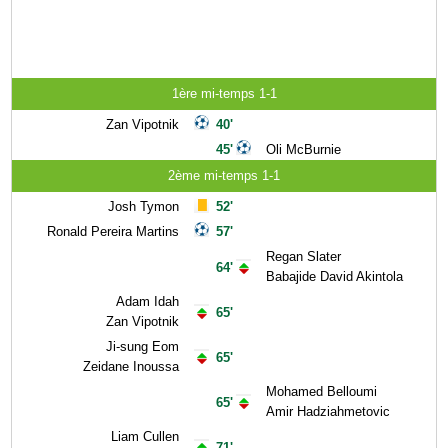
1ère mi-temps 1-1
Zan Vipotnik
40'
45'
Oli McBurnie
2ème mi-temps 1-1
Josh Tymon
52'
Ronald Pereira Martins
57'
Regan Slater
64'
Babajide David Akintola
Adam Idah
65'
Zan Vipotnik
Ji-sung Eom
65'
Zeidane Inoussa
Mohamed Belloumi
65'
Amir Hadziahmetovic
Liam Cullen
71'