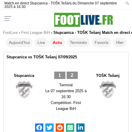
Match en direct Stupcanica - TOŠK Tešanj du Dimanche 07 septembre
🔍
2025 à 16:30
FootLive
›
First League BiH
›
Stupcanica - TOŠK Tešanj Match en direct 
Aujourd'hui
Live
Actu
Terminés
Favoris
Hier
Stupcanica vs TOŠK Tešanj 07/09/2025
1
2
Stupcanica
TOŠK Tešanj
Terminé
Le
07 septembre 2025 à
16:30
Compétition:
First
League BiH