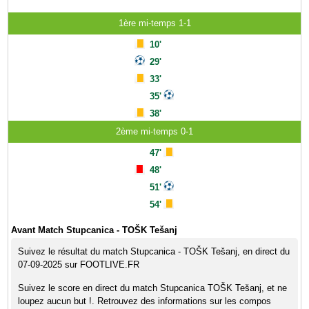
1ère mi-temps 1-1
10'
29'
33'
35'
38'
2ème mi-temps 0-1
47'
48'
51'
54'
Avant Match Stupcanica - TOŠK Tešanj
Suivez le résultat du match Stupcanica - TOŠK Tešanj, en direct du
07-09-2025 sur FOOTLIVE.FR
Suivez le score en direct du match Stupcanica TOŠK Tešanj, et ne
loupez aucun but !. Retrouvez des informations sur les compos