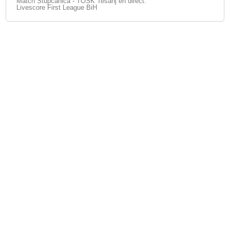
Match Stupcanica - TOŠK Tešanj en direct.
Livescore First League BiH