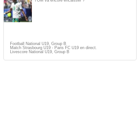
l’OM va encore encaisser ?
Football National U19, Group B
Match Strasbourg U19 - Paris FC U19 en direct.
Livescore National U19, Group B