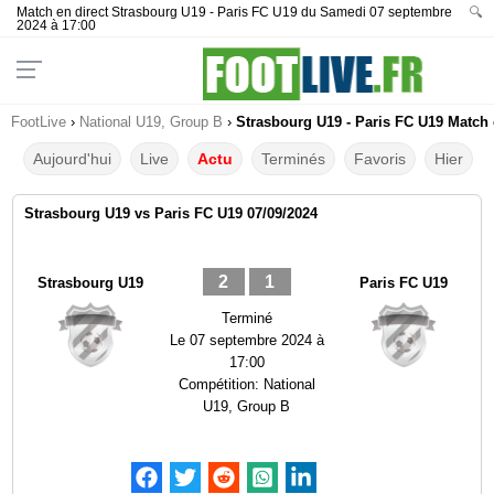
Match en direct Strasbourg U19 - Paris FC U19 du Samedi 07 septembre
🔍
2024 à 17:00
FootLive
›
National U19, Group B
›
Strasbourg U19 - Paris FC U19 Match e
Aujourd'hui
Live
Actu
Terminés
Favoris
Hier
Strasbourg U19 vs Paris FC U19 07/09/2024
2
1
Strasbourg U19
Paris FC U19
Terminé
Le
07 septembre 2024 à
17:00
Compétition:
National
U19, Group B