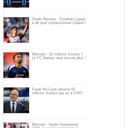
Stade Rennais : Esteban Lepaul
a de quoi impressionner Zidane !
Mercato : 20 millions d’euros ?
Le FC Nantes veut encore plus !
Frank McCourt ramène 50
millions d’euros par an à l’OM !
Mercato : Après Greenwood,