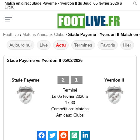
Match en direct Stade Payerne - Yverdon II du Jeudi 05 février 2026 à
🔍
17:30
FootLive
›
Matchs Amicaux Clubs
›
Stade Payerne - Yverdon II Match en 
Aujourd'hui
Live
Actu
Terminés
Favoris
Hier
Stade Payerne vs Yverdon II 05/02/2026
2
1
Stade Payerne
Yverdon II
Terminé
Le
05 février 2026 à
17:30
Compétition:
Matchs
Amicaux Clubs