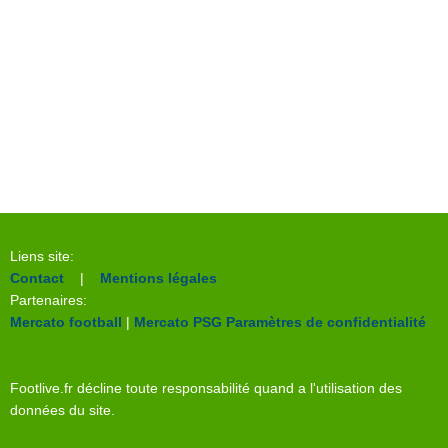
Liens site:
Contact
|
Mentions légales
Partenaires:
Mercato football
|
Mercato PSG
Paramètres de confidentialité
Footlive.fr décline toute responsabilité quand a l'utilisation des
données du site.