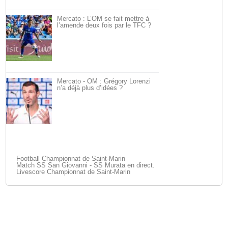
Mercato : L’OM se fait mettre à
l’amende deux fois par le TFC ?
Mercato - OM : Grégory Lorenzi
n’a déjà plus d’idées ?
Football Championnat de Saint-Marin
Match SS San Giovanni - SS Murata en direct.
Livescore Championnat de Saint-Marin