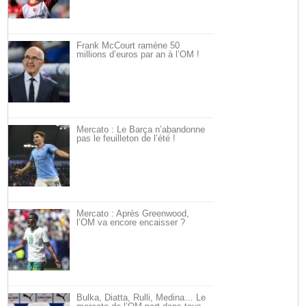
Frank McCourt ramène 50
millions d’euros par an à l’OM !
Mercato : Le Barça n’abandonne
pas le feuilleton de l’été !
Mercato : Après Greenwood,
l’OM va encore encaisser ?
Bulka, Diatta, Rulli, Medina… Le