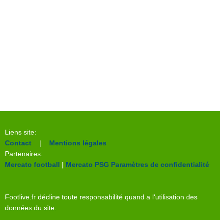
Liens site:
Contact
|
Mentions légales
Partenaires:
Mercato football
|
Mercato PSG
Paramètres de confidentialité
Footlive.fr décline toute responsabilité quand a l'utilisation des
données du site.