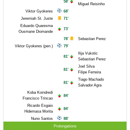
58'
Miguel Reisinho
Viktor Gyokeres
68'
Jeremiah St. Juste
71'
Eduardo Quaresma
73'
Ousmane Diomande
78'
Sebastian Perez
Viktor Gyokeres (pen.)
79'
Ilija Vukotic
81'
Sebastian Perez
Joel Silva
81'
Filipe Ferreira
Tiago Machado
81'
Salvador Agra
Koba Koindredi
84'
Francisco Trincao
Ricardo Esgaio
84'
Hidemasa Morita
Nuno Santos
88'
Prolongations