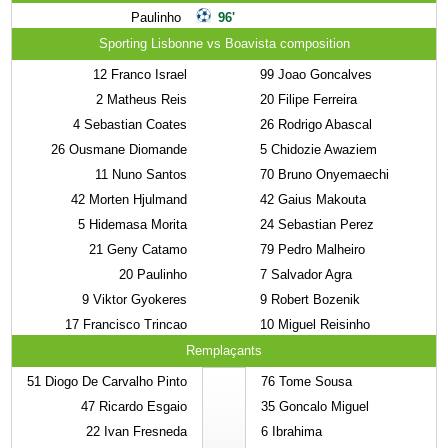
Paulinho
96'
Sporting Lisbonne vs Boavista composition
12
Franco Israel
99
Joao Goncalves
2
Matheus Reis
20
Filipe Ferreira
4
Sebastian Coates
26
Rodrigo Abascal
26
Ousmane Diomande
5
Chidozie Awaziem
11
Nuno Santos
70
Bruno Onyemaechi
42
Morten Hjulmand
42
Gaius Makouta
5
Hidemasa Morita
24
Sebastian Perez
21
Geny Catamo
79
Pedro Malheiro
20
Paulinho
7
Salvador Agra
9
Viktor Gyokeres
9
Robert Bozenik
17
Francisco Trincao
10
Miguel Reisinho
Remplaçants
51
Diogo De Carvalho Pinto
76
Tome Sousa
47
Ricardo Esgaio
35
Goncalo Miguel
22
Ivan Fresneda
6
Ibrahima