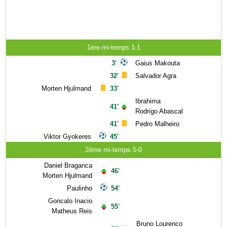
1ère mi-temps 1-1
3'
Gaius Makouta
32'
Salvador Agra
Morten Hjulmand
33'
Ibrahima
41'
Rodrigo Abascal
41'
Pedro Malheiro
Viktor Gyokeres
45'
2ème mi-temps 5-0
Daniel Braganca
46'
Morten Hjulmand
Paulinho
54'
Goncalo Inacio
55'
Matheus Reis
Bruno Lourenco