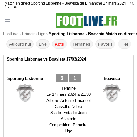
Match en direct Sporting Lisbonne - Boavista du Dimanche 17 mars 2024
🔍
à 21:30
FootLive
›
Primeira Liga
›
Sporting Lisbonne - Boavista Match en direct 
Aujourd'hui
Live
Actu
Terminés
Favoris
Hier
Sporting Lisbonne vs Boavista 17/03/2024
6
1
Sporting Lisbonne
Boavista
Terminé
Le
17 mars 2024 à 21:30
Arbitre:
Antonio Emanuel
Carvalho Nobre
Stade:
Estadio Jose
Alvalade
Compétition:
Primeira
Liga