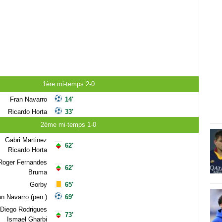
1ère mi-temps 2-0
Fran Navarro
14'
Ricardo Horta
33'
2ème mi-temps 1-0
Gabri Martinez
62'
Ricardo Horta
Roger Fernandes
62'
Bruma
Gorby
65'
an Navarro (pen.)
69'
Diego Rodrigues
73'
Ismael Gharbi