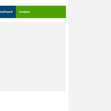
iveFoot.fr
Contact