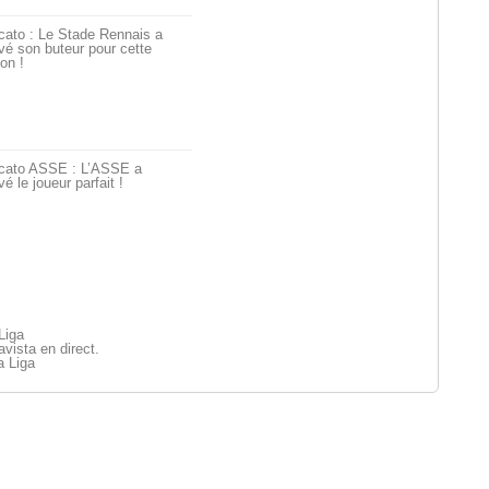
cato : Le Stade Rennais a
vé son buteur pour cette
on !
cato ASSE : L’ASSE a
vé le joueur parfait !
Liga
vista en direct.
a Liga