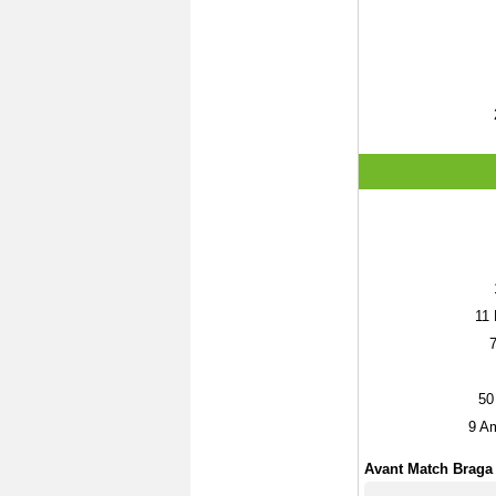
11
50
9
Am
Avant Match Braga 