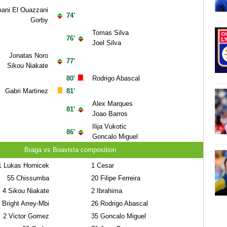
ani El Ouazzani
74'
Gorby
Tomas Silva
76'
Joel Silva
Jonatas Noro
77'
Sikou Niakate
80'
Rodrigo Abascal
Gabri Martinez
81'
Alex Marques
81'
Joao Barros
Ilija Vukotic
86'
Goncalo Miguel
Braga vs Boavista composition
1
Lukas Hornicek
1
Cesar
55
Chissumba
20
Filipe Ferreira
4
Sikou Niakate
2
Ibrahima
Bright Arrey-Mbi
26
Rodrigo Abascal
2
Victor Gomez
35
Goncalo Miguel