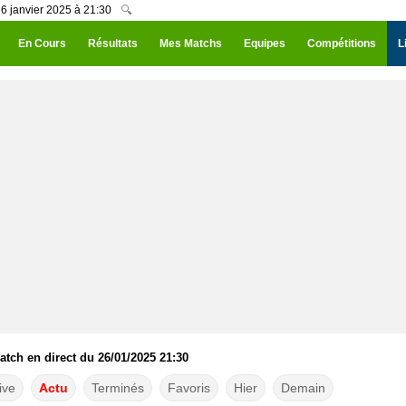
6 janvier 2025 à 21:30
🔍
En Cours
Résultats
Mes Matchs
Equipes
Compétitions
L
atch en direct du 26/01/2025 21:30
ive
Actu
Terminés
Favoris
Hier
Demain