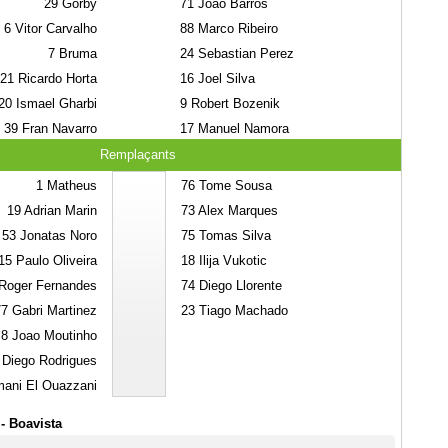
29
Gorby
71
Joao Barros
6
Vitor Carvalho
88
Marco Ribeiro
7
Bruma
24
Sebastian Perez
21
Ricardo Horta
16
Joel Silva
20
Ismael Gharbi
9
Robert Bozenik
39
Fran Navarro
17
Manuel Namora
Remplaçants
1
Matheus
76
Tome Sousa
19
Adrian Marin
73
Alex Marques
53
Jonatas Noro
75
Tomas Silva
15
Paulo Oliveira
18
Ilija Vukotic
Roger Fernandes
74
Diego Llorente
77
Gabri Martinez
23
Tiago Machado
8
Joao Moutinho
Diego Rodrigues
ani El Ouazzani
- Boavista