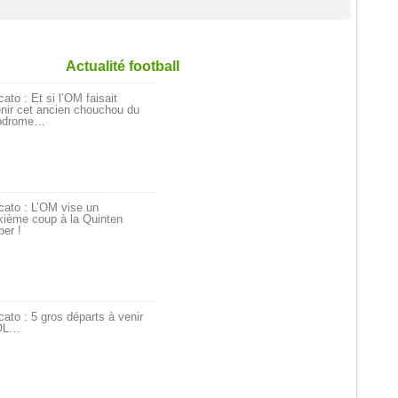
Actualité football
ato : Et si l’OM faisait
nir cet ancien chouchou du
odrome…
cato : L’OM vise un
xième coup à la Quinten
er !
ato : 5 gros départs à venir
’OL…