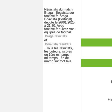
Résultats du match
Braga - Boavista sur
footlive.fr. Braga -
Boavista (Portugal)
débute le 26/01/2025
à 21:30. Avec
footlive.fr suivez vos
équipes de football
Braga résultats
et
Boavista résultats
. Tous les résultats,
les buteurs, scores
en 1ère mi-temps,
mi-temps , fin de
match sur foot live.
Fr