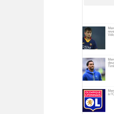
Merc
reve
Vél
Mer
deu
Timb
Merc
à l