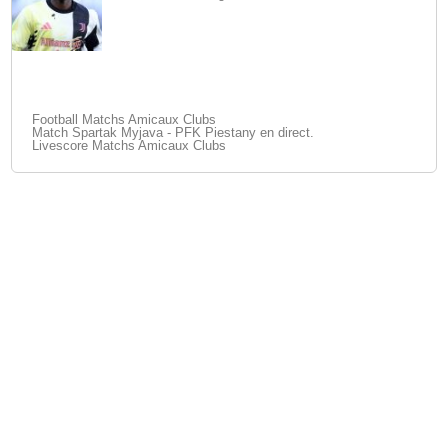
Football Matchs Amicaux Clubs
Match Spartak Myjava - PFK Piestany en direct.
Livescore Matchs Amicaux Clubs