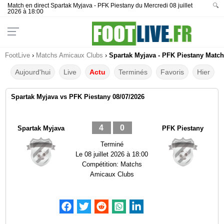
Match en direct Spartak Myjava - PFK Piestany du Mercredi 08 juillet
🔍
2026 à 18:00
FootLive
›
Matchs Amicaux Clubs
›
Spartak Myjava - PFK Piestany Match 
Aujourd'hui
Live
Actu
Terminés
Favoris
Hier
Spartak Myjava vs PFK Piestany 08/07/2026
4
0
Spartak Myjava
PFK Piestany
Terminé
Le
08 juillet 2026 à 18:00
Compétition:
Matchs
Amicaux Clubs