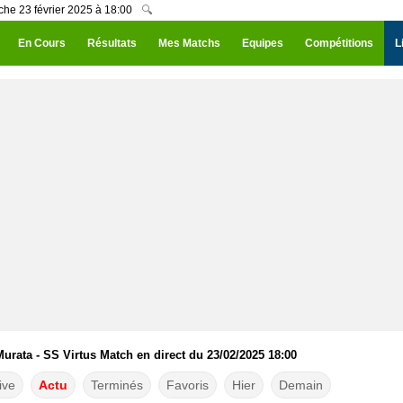
che 23 février 2025 à 18:00
🔍
En Cours
Résultats
Mes Matchs
Equipes
Compétitions
L
urata - SS Virtus Match en direct du 23/02/2025 18:00
ive
Actu
Terminés
Favoris
Hier
Demain