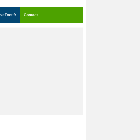
iveFoot.fr
Contact