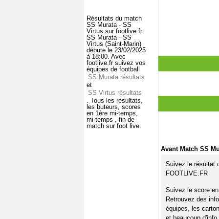
Résultats du match
SS Murata - SS
Virtus sur footlive.fr.
SS Murata - SS
Virtus (Saint-Marin)
débute le 23/02/2025
à 18:00. Avec
footlive.fr suivez vos
équipes de football
SS Murata résultats
et
SS Virtus résultats
. Tous les résultats,
les buteurs, scores
en 1ère mi-temps,
mi-temps , fin de
match sur foot live.
Avant Match SS Mur
Suivez le résultat
FOOTLIVE.FR
Suivez le score en
Retrouvez des info
équipes, les carto
et beaucoup d'info 