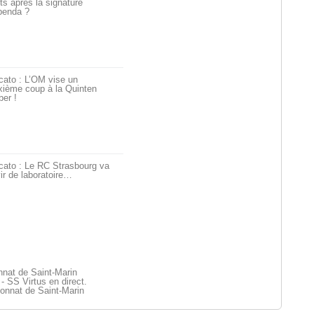
ts après la signature
penda ?
cato : L’OM vise un
xième coup à la Quinten
er !
cato : Le RC Strasbourg va
ir de laboratoire…
nat de Saint-Marin
 SS Virtus en direct.
onnat de Saint-Marin