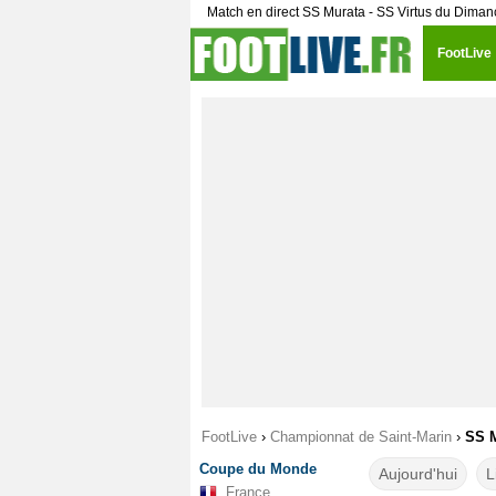
Match en direct SS Murata - SS Virtus du Diman
FootLive
FootLive
›
Championnat de Saint-Marin
›
SS M
Coupe du Monde
Aujourd'hui
L
France