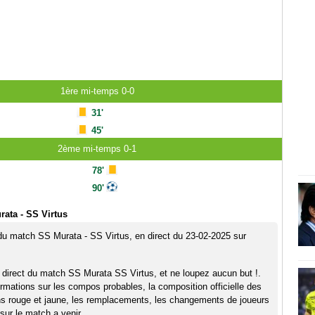
1ère mi-temps 0-0
31'
45'
2ème mi-temps 0-1
78'
90'
ata - SS Virtus
 du match SS Murata - SS Virtus, en direct du 23-02-2025 sur
 direct du match SS Murata SS Virtus, et ne loupez aucun but !.
rmations sur les compos probables, la composition officielle des
ns rouge et jaune, les remplacements, les changements de joueurs
sur le match a venir.