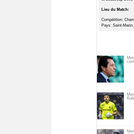
Lieu du Match:
Compétition: Cham
Pays: Saint-Marin.
Merc
com
Merc
Rull
Merc