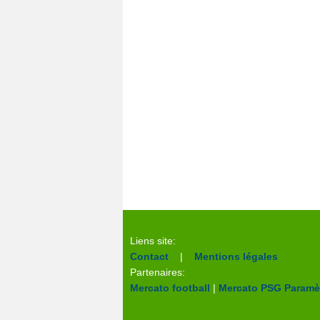
Liens site:
Contact
|
Mentions légales
Partenaires:
Mercato football
|
Mercato PSG
Paramèt