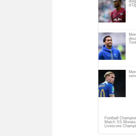
doig
d’O
Mer
deu
Timb
Mer
serv
Football Champion
Match SS Murata -
Livescore Champi