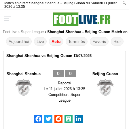
Match en direct Shanghai Shenhua - Beijing Guoan du Samedi 11 juillet
🔍
2026 à 13:35
FootLive
›
Super League
›
Shanghai Shenhua - Beijing Guoan Match en d
Aujourd'hui
Live
Actu
Terminés
Favoris
Hier
Shanghai Shenhua vs Beijing Guoan 11/07/2026
0
0
Shanghai Shenhua
Beijing Guoan
Reporté
Le
11 juillet 2026 à 13:35
Compétition:
Super
League