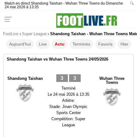
Match en direct Shandong Taishan - Wuhan Three Towns du Dimanche
🔍
24 mai 2026 à 13:35
FootLive
›
Super League
›
Shandong Taishan - Wuhan Three Towns Match
Aujourd'hui
Live
Actu
Terminés
Favoris
Hier
Shandong Taishan vs Wuhan Three Towns 24/05/2026
3
3
Shandong Taishan
Wuhan Three
Towns
Terminé
Le
24 mai 2026 à 13:35
Arbitre:
Stade:
Jinan Olympic
Sports Center
Compétition:
Super
League