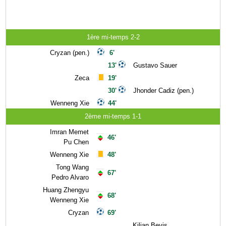
1ère mi-temps 2-2
Cryzan (pen.)
6'
13'
Gustavo Sauer
Zeca
19'
30'
Jhonder Cadiz (pen.)
Wenneng Xie
44'
2ème mi-temps 1-1
Imran Memet
46'
Pu Chen
Wenneng Xie
48'
Tong Wang
67'
Pedro Alvaro
Huang Zhengyu
68'
Wenneng Xie
Cryzan
69'
Kilian Bevis