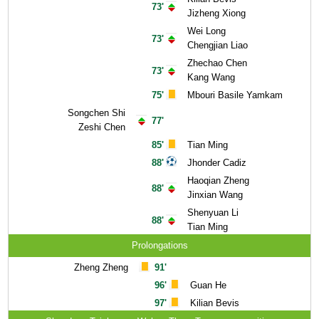
73'
Jizheng Xiong
Wei Long
73'
Chengjian Liao
Zhechao Chen
73'
Kang Wang
75'
Mbouri Basile Yamkam
Songchen Shi
77'
Zeshi Chen
85'
Tian Ming
88'
Jhonder Cadiz
Haoqian Zheng
88'
Jinxian Wang
Shenyuan Li
88'
Tian Ming
Prolongations
Zheng Zheng
91'
96'
Guan He
97'
Kilian Bevis