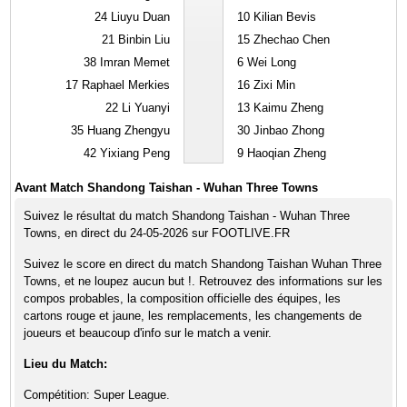
24
Liuyu Duan
10
Kilian Bevis
21
Binbin Liu
15
Zhechao Chen
38
Imran Memet
6
Wei Long
17
Raphael Merkies
16
Zixi Min
22
Li Yuanyi
13
Kaimu Zheng
35
Huang Zhengyu
30
Jinbao Zhong
42
Yixiang Peng
9
Haoqian Zheng
Avant Match Shandong Taishan - Wuhan Three Towns
Suivez le résultat du match Shandong Taishan - Wuhan Three
Towns, en direct du 24-05-2026 sur FOOTLIVE.FR
Suivez le score en direct du match Shandong Taishan Wuhan Three
Towns, et ne loupez aucun but !. Retrouvez des informations sur les
compos probables, la composition officielle des équipes, les
cartons rouge et jaune, les remplacements, les changements de
joueurs et beaucoup d'info sur le match a venir.
Lieu du Match:
Compétition: Super League.