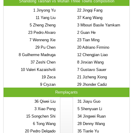
Shandong Taishan vs Wuhan Three Towns composition
1
Jinyong Yu
22
Jingqi Fang
11
Yang Liu
37
Kang Wang
5
Zheng Zheng
3
Mbouri Basile Yamkam
23
Pedro Alvaro
2
Guan He
7
Wenneng Xie
23
Tian Ming
29
Pu Chen
20
Adriano Firmino
8
Guilherme Madruga
12
Chengjian Liao
37
Zeshi Chen
8
Jinxian Wang
10
Valeri Kazaishvili
7
Gustavo Sauer
19
Zeca
21
Jizheng Xiong
9
Cryzan
29
Jhonder Cadiz
Remplaçants
36
Qiwei Liu
31
Jiayu Guo
3
Xiao Peng
5
Shenyuan Li
15
Songchen Shi
34
Jingwei Ruan
6
Tong Wang
28
Denny Wang
20
Pedro Delgado
35
Tianle Yu