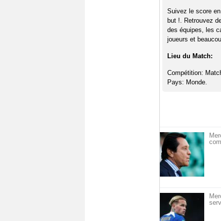
Suivez le score en
but !. Retrouvez d
des équipes, les c
joueurs et beaucoup
Lieu du Match:
Compétition: Matc
Pays: Monde.
Merc
com
Mer
serv