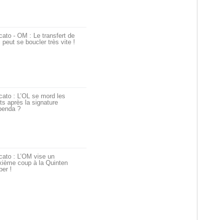
ato - OM : Le transfert de
i peut se boucler très vite !
ato : L’OL se mord les
ts après la signature
penda ?
cato : L’OM vise un
xième coup à la Quinten
er !