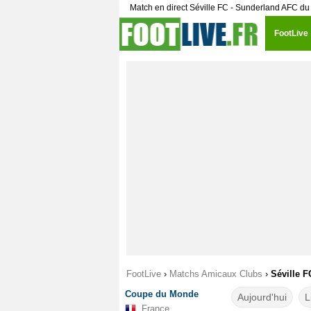
Match en direct Séville FC - Sunderland AFC du
FootLive
FootLive
›
Matchs Amicaux Clubs
›
Séville F
Coupe du Monde
Aujourd'hui
L
France