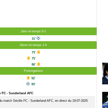
1ère mi-temps 0-1
31'
2ème mi-temps 1-0
75'
75'
86'
Prolongations
92'
95'
e FC - Sunderland AFC
 du match Séville FC - Sunderland AFC, en direct du 19-07-2025