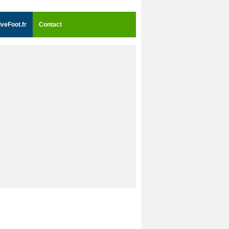
iveFoot.fr
Contact