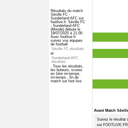
Résultats du match
Séville FC -
Sunderland AFC sur
footlive.fr. Séville FC
- Sunderland AFC
(Monde) débute le
19/07/2025 à 21:00.
Avec footlive.fr
suivez vos équipes
de football
Séville FC résultats
et
Sunderland AFC
résultats
. Tous les résultats,
les buteurs, scores
en 1ère mi-temps,
mi-temps , fin de
match sur foot live.
Avant Match Sévill
Suivez le résultat
sur FOOTLIVE.FR