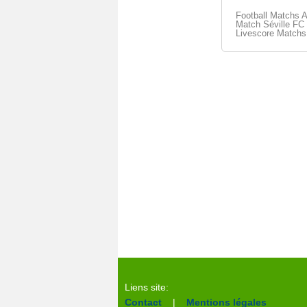
Football Matchs 
Match Séville FC 
Livescore Matchs
Liens site:
Contact
|
Mentions légales