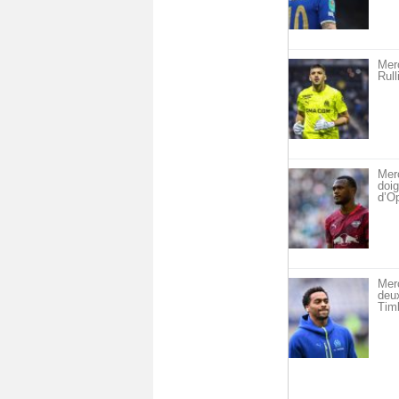
Merc
Rull
Merc
doig
d’O
Mer
deu
Timb