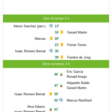
1ère mi-temps 2-1
Alexis Sanchez (pen.)
13'
16'
Gerard Martin
Marcao
20'
21'
Ferran Torres
Isaac Romero Bernal
36'
38'
Frenkie de Jong
2ème mi-temps 2-0
Eric Garcia
46'
Ronald Araujo
Alejandro Balde
47'
Gerard Martin
Isaac Romero Bernal
50'
52'
Marcus Rashford
Akor Adams
61'
Isaac Romero Bernal