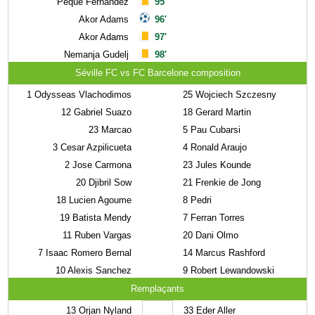
Peque Fernandez
95'
Akor Adams
96'
Akor Adams
97'
Nemanja Gudelj
98'
Séville FC vs FC Barcelone composition
1
Odysseas Vlachodimos
25
Wojciech Szczesny
12
Gabriel Suazo
18
Gerard Martin
23
Marcao
5
Pau Cubarsi
3
Cesar Azpilicueta
4
Ronald Araujo
2
Jose Carmona
23
Jules Kounde
20
Djibril Sow
21
Frenkie de Jong
18
Lucien Agoume
8
Pedri
19
Batista Mendy
7
Ferran Torres
11
Ruben Vargas
20
Dani Olmo
7
Isaac Romero Bernal
14
Marcus Rashford
10
Alexis Sanchez
9
Robert Lewandowski
Remplaçants
13
Orjan Nyland
33
Eder Aller