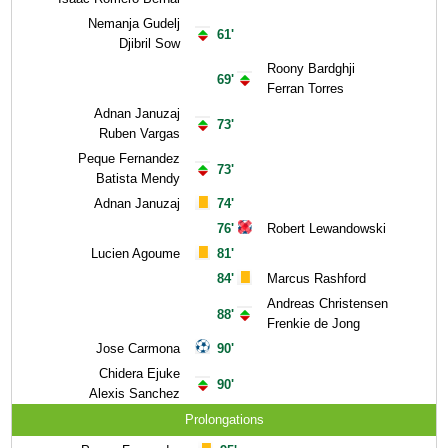
Nemanja Gudelj
61'
Djibril Sow
Roony Bardghji
69'
Ferran Torres
Adnan Januzaj
73'
Ruben Vargas
Peque Fernandez
73'
Batista Mendy
Adnan Januzaj
74'
76'
Robert Lewandowski
Lucien Agoume
81'
84'
Marcus Rashford
Andreas Christensen
88'
Frenkie de Jong
Jose Carmona
90'
Chidera Ejuke
90'
Alexis Sanchez
Prolongations