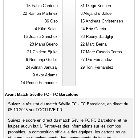
15
Fabio Cardoso
31
Diego Kochen
22
Ramon Martinez
3
Alejandro Balde
36
Oso
15
Andreas Christensen
4
Kike Salas
24
Eric Garcia
16
Juanlu Sanchez
28
Roony Bardghji
28
Manu Bueno
22
Marc Bernal
21
Chidera Ejuke
17
Marc Casado Torras
6
Nemanja Gudelj
27
Dro Fernandez
24
Adnan Januzaj
29
Toni Fernandez
9
Akor Adams
14
Peque Fernandez
Avant Match Séville FC - FC Barcelone
Suivez le résultat du match Séville FC - FC Barcelone, en direct du
05-10-2025 sur FOOTLIVE.FR
Suivez le score en direct du match Séville FC FC Barcelone, et ne
loupez aucun but !. Retrouvez des informations sur les compos
probables, la composition officielle des équipes, les cartons rouge
et jaune, les remplacements, les changements de joueurs et