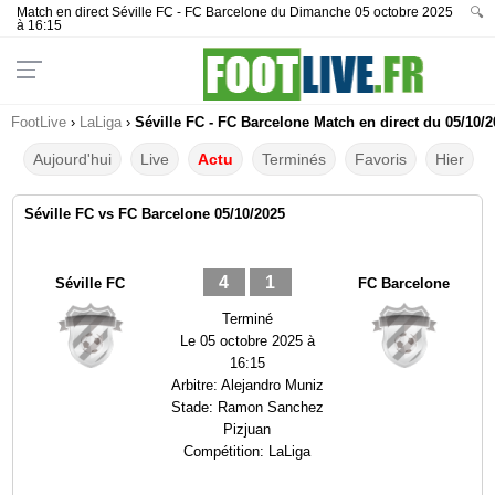
Match en direct Séville FC - FC Barcelone du Dimanche 05 octobre 2025
🔍
à 16:15
FootLive
›
LaLiga
›
Séville FC - FC Barcelone Match en direct du 05/10/2
Aujourd'hui
Live
Actu
Terminés
Favoris
Hier
Séville FC vs FC Barcelone 05/10/2025
4
1
Séville FC
FC Barcelone
Terminé
Le
05 octobre 2025 à
16:15
Arbitre:
Alejandro Muniz
Stade:
Ramon Sanchez
Pizjuan
Compétition:
LaLiga