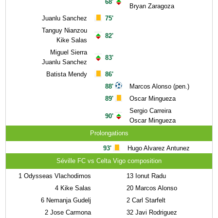
68'
Bryan Zaragoza
Juanlu Sanchez
75'
Tanguy Nianzou
82'
Kike Salas
Miguel Sierra
83'
Juanlu Sanchez
Batista Mendy
86'
88'
Marcos Alonso (pen.)
89'
Oscar Mingueza
Sergio Carreira
90'
Oscar Mingueza
Prolongations
93'
Hugo Alvarez Antunez
Séville FC vs Celta Vigo composition
1
Odysseas Vlachodimos
13
Ionut Radu
4
Kike Salas
20
Marcos Alonso
6
Nemanja Gudelj
2
Carl Starfelt
2
Jose Carmona
32
Javi Rodriguez