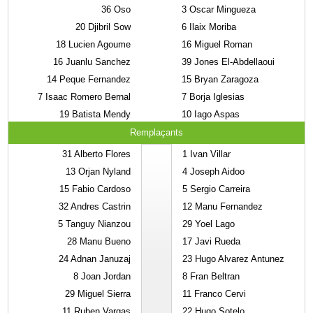
36
Oso
3
Oscar Mingueza
20
Djibril Sow
6
Ilaix Moriba
18
Lucien Agoume
16
Miguel Roman
16
Juanlu Sanchez
39
Jones El-Abdellaoui
14
Peque Fernandez
15
Bryan Zaragoza
7
Isaac Romero Bernal
7
Borja Iglesias
19
Batista Mendy
10
Iago Aspas
Remplaçants
31
Alberto Flores
1
Ivan Villar
13
Orjan Nyland
4
Joseph Aidoo
15
Fabio Cardoso
5
Sergio Carreira
32
Andres Castrin
12
Manu Fernandez
5
Tanguy Nianzou
29
Yoel Lago
28
Manu Bueno
17
Javi Rueda
24
Adnan Januzaj
23
Hugo Alvarez Antunez
8
Joan Jordan
8
Fran Beltran
29
Miguel Sierra
11
Franco Cervi
11
Ruben Vargas
22
Hugo Sotelo