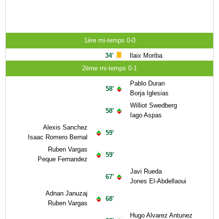
1ère mi-temps 0-0
34'
Ilaix Moriba
2ème mi-temps 0-1
Pablo Duran
58'
Borja Iglesias
Williot Swedberg
58'
Iago Aspas
Alexis Sanchez
59'
Isaac Romero Bernal
Ruben Vargas
59'
Peque Fernandez
Javi Rueda
67'
Jones El-Abdellaoui
Adnan Januzaj
68'
Ruben Vargas
Hugo Alvarez Antunez