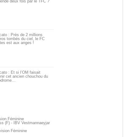
ende deux fois par le TFC ?
ato : Près de 2 millions
ros tombés du ciel, le FC
tes est aux anges !
ato : Et si l’OM faisait
nir cet ancien chouchou du
odrome…
ision Féminine
s (F) - IBV Vestmannaeyjar
vision Féminine