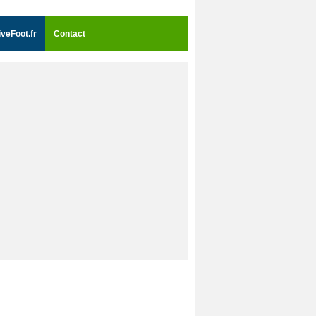
iveFoot.fr
Contact