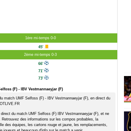
1ère mi-temps 0-0
45'
2ème mi-temps 0-3
66'
71'
73'
lfoss (F) - IBV Vestmannaeyjar (F)
 du match UMF Selfoss (F) - IBV Vestmannaeyjar (F), en direct du
OOTLIVE.FR
 direct du match UMF Selfoss (F) IBV Vestmannaeyjar (F), et ne
. Retrouvez des informations sur les compos probables, la
elle des équipes, les cartons rouge et jaune, les remplacements,
 joueurs et beaucoup d'info sur le match a venir.