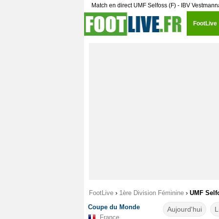
Match en direct UMF Selfoss (F) - IBV Vestmann
FootLive
FootLive
›
1ère Division Féminine
›
UMF Selfo
Coupe du Monde
Aujourd'hui
L
France