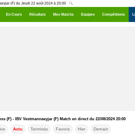
aeyjar (F) du Jeudi 22 août 2024 à 20:00
🔍
En Cours
Résultats
Mes Matchs
Equipes
Compétitions
L
ss (F) - IBV Vestmannaeyjar (F) Match en direct du 22/08/2024 20:00
ive
Actu
Terminés
Favoris
Hier
Demain