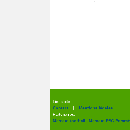
Liens site:
Contact
|
Mentions légales
Partenaires:
Mercato football
|
Mercato PSG
Paramèt