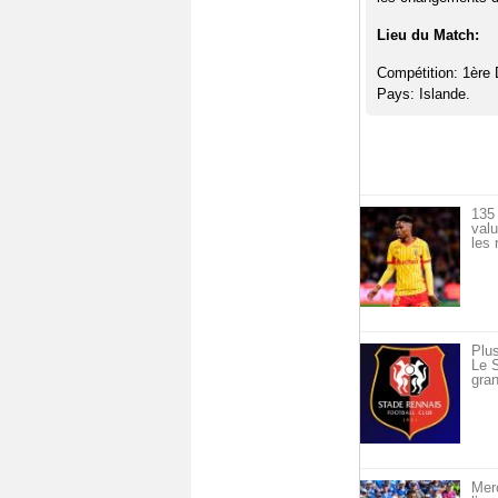
Lieu du Match:
Compétition: 1ère 
Pays: Islande.
135 
val
les 
Plus
Le S
gran
Merc