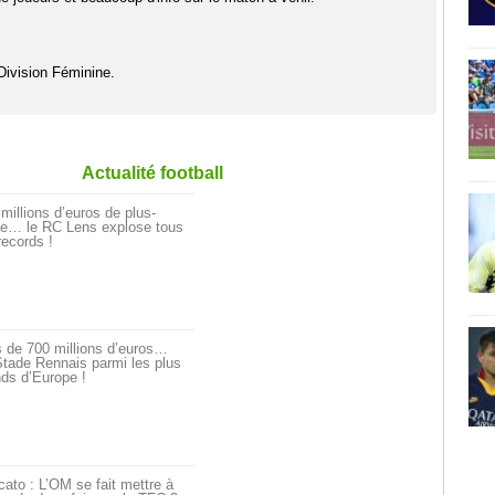
Division Féminine.
Actualité football
millions d’euros de plus-
ue… le RC Lens explose tous
records !
 de 700 millions d’euros…
tade Rennais parmi les plus
ds d’Europe !
ato : L’OM se fait mettre à