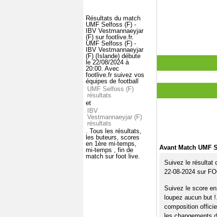
Résultats du match
UMF Selfoss (F) -
IBV Vestmannaeyjar
(F) sur footlive.fr.
UMF Selfoss (F) -
IBV Vestmannaeyjar
(F) (Islande) débute
le 22/08/2024 à
20:00. Avec
footlive.fr suivez vos
équipes de football
UMF Selfoss (F)
résultats
et
IBV
Vestmannaeyjar (F)
résultats
. Tous les résultats,
les buteurs, scores
en 1ère mi-temps,
Avant Match UMF Se
mi-temps , fin de
match sur foot live.
Suivez le résultat
22-08-2024 sur F
Suivez le score en
loupez aucun but !
composition offici
les changements de