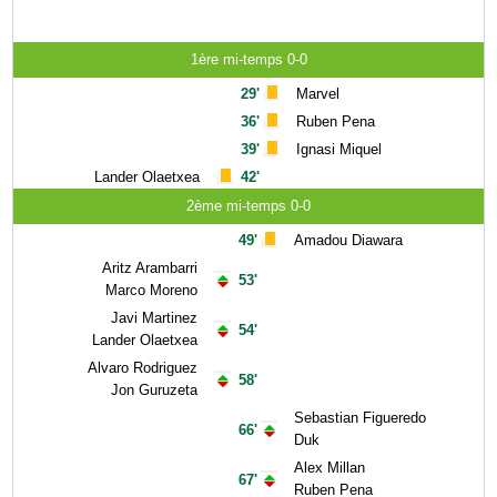
1ère mi-temps 0-0
29'
Marvel
36'
Ruben Pena
39'
Ignasi Miquel
Lander Olaetxea
42'
2ème mi-temps 0-0
49'
Amadou Diawara
Aritz Arambarri
53'
Marco Moreno
Javi Martinez
54'
Lander Olaetxea
Alvaro Rodriguez
58'
Jon Guruzeta
Sebastian Figueredo
66'
Duk
Alex Millan
67'
Ruben Pena