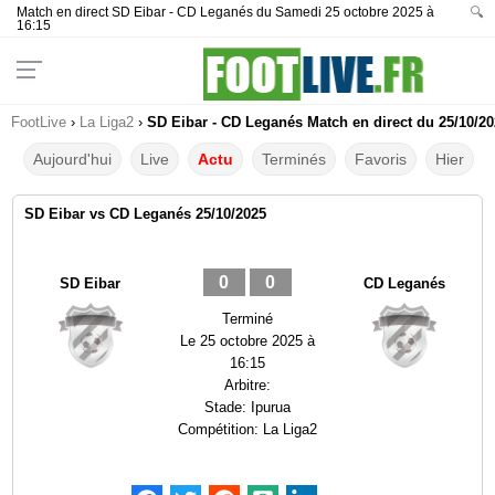
Match en direct SD Eibar - CD Leganés du Samedi 25 octobre 2025 à
🔍
16:15
FootLive
›
La Liga2
›
SD Eibar - CD Leganés Match en direct du 25/10/20
Aujourd'hui
Live
Actu
Terminés
Favoris
Hier
SD Eibar vs CD Leganés 25/10/2025
0
0
SD Eibar
CD Leganés
Terminé
Le
25 octobre 2025 à
16:15
Arbitre:
Stade:
Ipurua
Compétition:
La Liga2