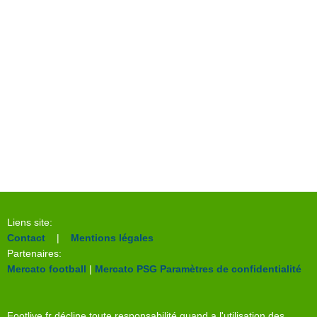
Liens site:
Contact
|
Mentions légales
Partenaires:
Mercato football
|
Mercato PSG
Paramètres de confidentialité
Footlive.fr décline toute responsabilité quand a l'utilisation des