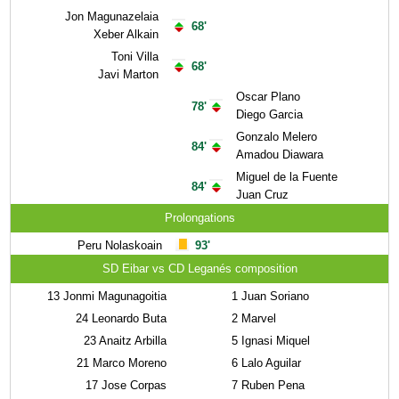
Jon Magunazelaia
68'
Xeber Alkain
Toni Villa
68'
Javi Marton
Oscar Plano
78'
Diego Garcia
Gonzalo Melero
84'
Amadou Diawara
Miguel de la Fuente
84'
Juan Cruz
Prolongations
Peru Nolaskoain
93'
SD Eibar vs CD Leganés composition
13
Jonmi Magunagoitia
1
Juan Soriano
24
Leonardo Buta
2
Marvel
23
Anaitz Arbilla
5
Ignasi Miquel
21
Marco Moreno
6
Lalo Aguilar
17
Jose Corpas
7
Ruben Pena