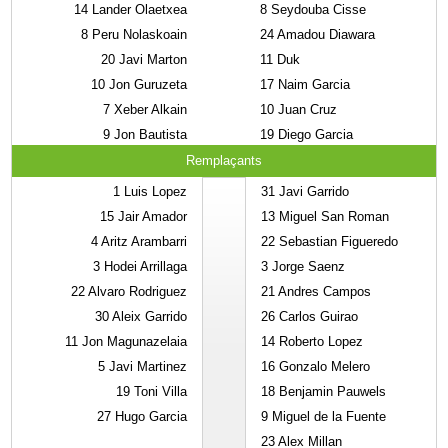
14
Lander Olaetxea
8
Seydouba Cisse
8
Peru Nolaskoain
24
Amadou Diawara
20
Javi Marton
11
Duk
10
Jon Guruzeta
17
Naim Garcia
7
Xeber Alkain
10
Juan Cruz
9
Jon Bautista
19
Diego Garcia
Remplaçants
1
Luis Lopez
31
Javi Garrido
15
Jair Amador
13
Miguel San Roman
4
Aritz Arambarri
22
Sebastian Figueredo
3
Hodei Arrillaga
3
Jorge Saenz
22
Alvaro Rodriguez
21
Andres Campos
30
Aleix Garrido
26
Carlos Guirao
11
Jon Magunazelaia
14
Roberto Lopez
5
Javi Martinez
16
Gonzalo Melero
19
Toni Villa
18
Benjamin Pauwels
27
Hugo Garcia
9
Miguel de la Fuente
23
Alex Millan