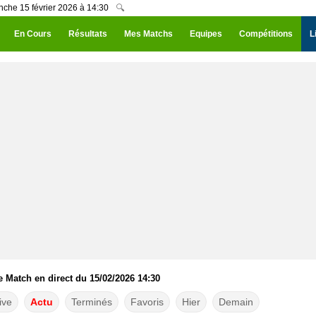
nche 15 février 2026 à 14:30
🔍
En Cours
Résultats
Mes Matchs
Equipes
Compétitions
L
e Match en direct du 15/02/2026 14:30
ive
Actu
Terminés
Favoris
Hier
Demain