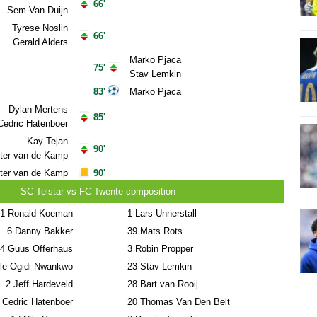
66'
Sem Van Duijn
Tyrese Noslin
66'
Gerald Alders
Marko Pjaca
75'
Stav Lemkin
83'
Marko Pjaca
Dylan Mertens
85'
Cedric Hatenboer
Kay Tejan
90'
ter van de Kamp
ter van de Kamp
90'
SC Telstar vs FC Twente composition
1
Ronald Koeman
1
Lars Unnerstall
6
Danny Bakker
39
Mats Rots
4
Guus Offerhaus
3
Robin Propper
le Ogidi Nwankwo
23
Stav Lemkin
2
Jeff Hardeveld
28
Bart van Rooij
Cedric Hatenboer
20
Thomas Van Den Belt