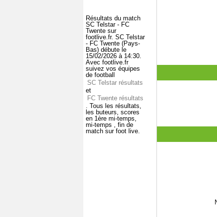
Résultats du match
SC Telstar - FC
Twente sur
footlive.fr. SC Telstar
- FC Twente (Pays-
Bas) débute le
15/02/2026 à 14:30.
Avec footlive.fr
suivez vos équipes
de football
SC Telstar résultats
et
FC Twente résultats
. Tous les résultats,
les buteurs, scores
en 1ère mi-temps,
mi-temps , fin de
match sur foot live.