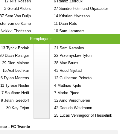
17
Nils Rossen
6
Ramiz Zerrouki
3
Gerald Alders
27
Sondre Holmlund Orjasaeter
37
Sem Van Duijn
14
Kristian Hlynsson
ster van de Kamp
11
Daan Rots
Nokkvi Thorisson
10
Sam Lammers
Remplaçants
13
Tyrick Bodak
21
Sam Karssies
20
Daan Reiziger
22
Przemyslaw Tyton
29
Dion Malone
38
Max Bruns
15
Adil Lechkar
43
Ruud Nijstad
16
Dylan Mertens
12
Guilherme Peixoto
11
Tyrese Noslin
4
Mathias Kjolo
7
Soufiane Hetli
7
Marko Pjaca
9
Jelani Seedorf
32
Arno Verschueren
30
Kay Tejan
42
Daouda Weidmann
25
Lucas Vennegoor of Hesselink
star - FC Twente