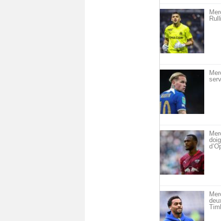
Merc
Rull
Mer
serv
Merc
doig
d’O
Mer
deu
Timb