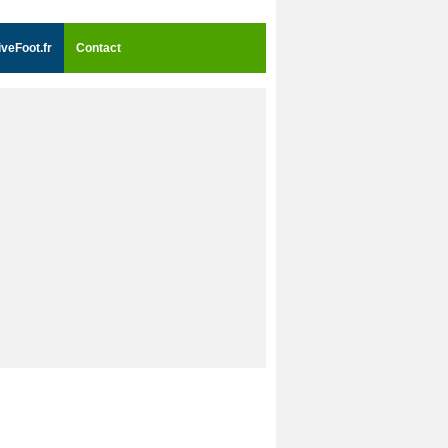
iveFoot.fr
Contact