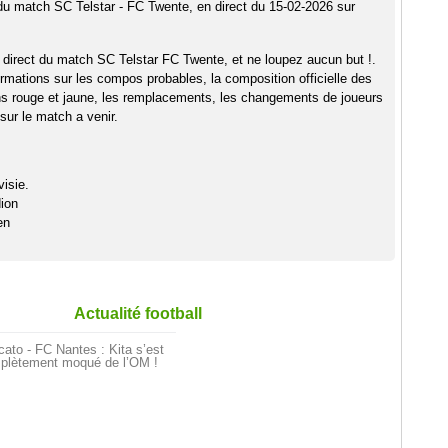
 du match SC Telstar - FC Twente, en direct du 15-02-2026 sur
 direct du match SC Telstar FC Twente, et ne loupez aucun but !.
rmations sur les compos probables, la composition officielle des
ns rouge et jaune, les remplacements, les changements de joueurs
sur le match a venir.
isie.
ion
en
Actualité football
ato - FC Nantes : Kita s’est
plètement moqué de l’OM !