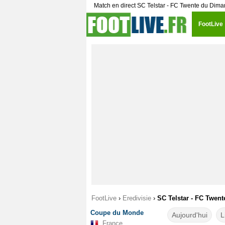
Match en direct SC Telstar - FC Twente du Dima
FootLive
FootLive
›
Eredivisie
›
SC Telstar - FC Twent
Coupe du Monde
Aujourd'hui
L
France