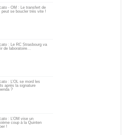
ato - OM : Le transfert de
i peut se boucler très vite !
cato : Le RC Strasbourg va
ir de laboratoire…
ato : L’OL se mord les
ts après la signature
penda ?
cato : L’OM vise un
xième coup à la Quinten
er !