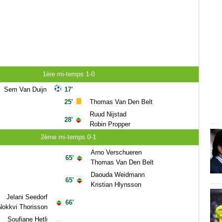
1ère mi-temps 1-0
Sem Van Duijn
17'
25'
Thomas Van Den Belt
Ruud Nijstad
28'
Robin Propper
2ème mi-temps 0-1
Arno Verschueren
65'
Thomas Van Den Belt
Daouda Weidmann
65'
Kristian Hlynsson
Jelani Seedorf
66'
Nokkvi Thorisson
Soufiane Hetli