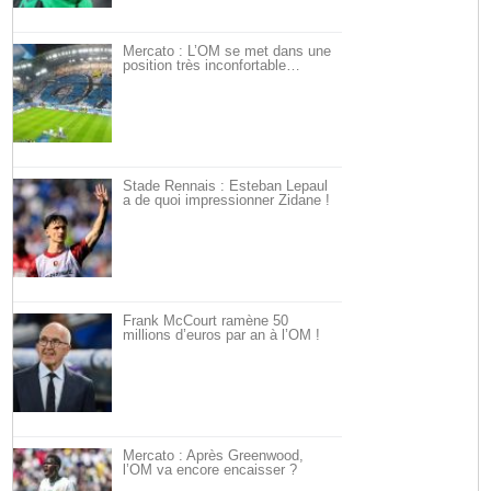
Mercato : L’OM se met dans une
position très inconfortable…
Stade Rennais : Esteban Lepaul
a de quoi impressionner Zidane !
Frank McCourt ramène 50
millions d’euros par an à l’OM !
Mercato : Après Greenwood,
l’OM va encore encaisser ?