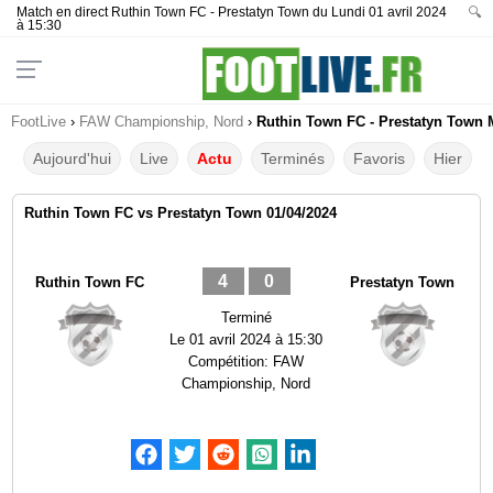
Match en direct Ruthin Town FC - Prestatyn Town du Lundi 01 avril 2024
🔍
à 15:30
FootLive
›
FAW Championship, Nord
›
Ruthin Town FC - Prestatyn Town M
Aujourd'hui
Live
Actu
Terminés
Favoris
Hier
Ruthin Town FC vs Prestatyn Town 01/04/2024
4
0
Ruthin Town FC
Prestatyn Town
Terminé
Le
01 avril 2024 à 15:30
Compétition:
FAW
Championship, Nord