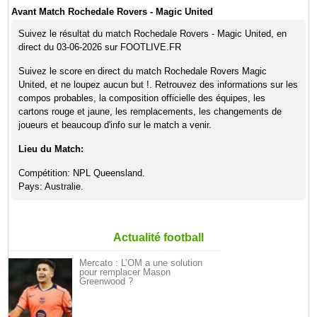
Avant Match Rochedale Rovers - Magic United
Suivez le résultat du match Rochedale Rovers - Magic United, en
direct du 03-06-2026 sur FOOTLIVE.FR
Suivez le score en direct du match Rochedale Rovers Magic
United, et ne loupez aucun but !. Retrouvez des informations sur les
compos probables, la composition officielle des équipes, les
cartons rouge et jaune, les remplacements, les changements de
joueurs et beaucoup d'info sur le match a venir.
Lieu du Match:
Compétition: NPL Queensland.
Pays: Australie.
Actualité football
Mercato : L’OM a une solution
pour remplacer Mason
Greenwood ?