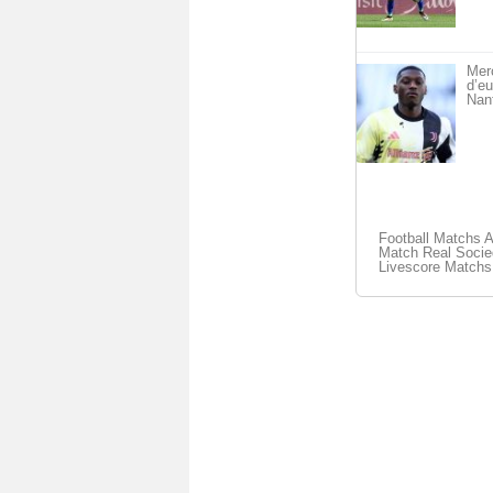
Merc
d’eu
Nan
Football Matchs 
Match Real Socied
Livescore Matchs