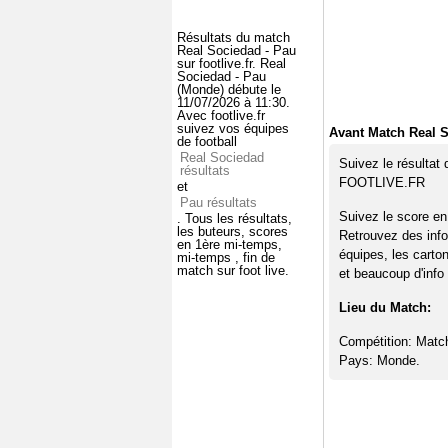
Résultats du match
Real Sociedad - Pau
sur footlive.fr. Real
Sociedad - Pau
(Monde) débute le
11/07/2026 à 11:30.
Avec footlive.fr
suivez vos équipes
Avant Match Real S
de football
Real Sociedad
Suivez le résultat
résultats
FOOTLIVE.FR
et
Pau résultats
Suivez le score en
. Tous les résultats,
les buteurs, scores
Retrouvez des info
en 1ère mi-temps,
équipes, les carto
mi-temps , fin de
match sur foot live.
et beaucoup d'info 
Lieu du Match:
Compétition: Matc
Pays: Monde.