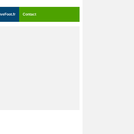
iveFoot.fr
Contact