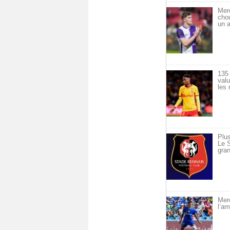
Mer
cho
un a
135 
val
les 
Plus
Le S
gran
Merc
l’am