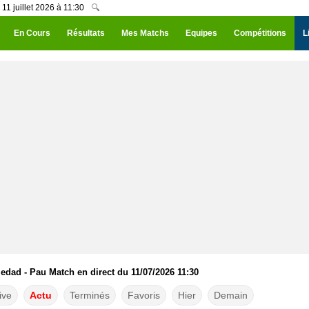
1 juillet 2026 à 11:30
🔍
En Cours
Résultats
Mes Matchs
Equipes
Compétitions
L
edad - Pau Match en direct du 11/07/2026 11:30
ive
Actu
Terminés
Favoris
Hier
Demain