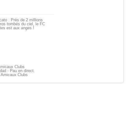
ato : Près de 2 millions
ros tombés du ciel, le FC
tes est aux anges !
Amicaux Clubs
ad - Pau en direct.
 Amicaux Clubs