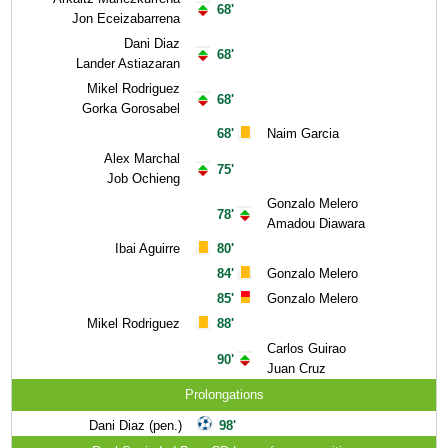
68'
Jon Eceizabarrena
Dani Diaz
68'
Lander Astiazaran
Mikel Rodriguez
68'
Gorka Gorosabel
68'
Naim Garcia
Alex Marchal
75'
Job Ochieng
Gonzalo Melero
78'
Amadou Diawara
Ibai Aguirre
80'
84'
Gonzalo Melero
85'
Gonzalo Melero
Mikel Rodriguez
88'
Carlos Guirao
90'
Juan Cruz
Prolongations
Dani Diaz (pen.)
98'