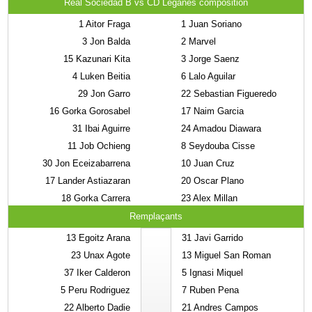
Real Sociedad B vs CD Leganés composition
1
Aitor Fraga
1
Juan Soriano
3
Jon Balda
2
Marvel
15
Kazunari Kita
3
Jorge Saenz
4
Luken Beitia
6
Lalo Aguilar
29
Jon Garro
22
Sebastian Figueredo
16
Gorka Gorosabel
17
Naim Garcia
31
Ibai Aguirre
24
Amadou Diawara
11
Job Ochieng
8
Seydouba Cisse
30
Jon Eceizabarrena
10
Juan Cruz
17
Lander Astiazaran
20
Oscar Plano
18
Gorka Carrera
23
Alex Millan
Remplaçants
13
Egoitz Arana
31
Javi Garrido
23
Unax Agote
13
Miguel San Roman
37
Iker Calderon
5
Ignasi Miquel
5
Peru Rodriguez
7
Ruben Pena
22
Alberto Dadie
21
Andres Campos