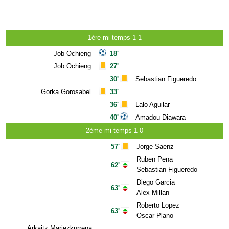
1ère mi-temps 1-1
Job Ochieng
18'
Job Ochieng
27'
30'
Sebastian Figueredo
Gorka Gorosabel
33'
36'
Lalo Aguilar
40'
Amadou Diawara
2ème mi-temps 1-0
57'
Jorge Saenz
Ruben Pena
62'
Sebastian Figueredo
Diego Garcia
63'
Alex Millan
Roberto Lopez
63'
Oscar Plano
Arkaitz Mariezkurrena