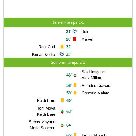
1ère mi-temps 1-1
21'
Duk
28'
Marvel
Raul Guti
32'
Kenan Kodro
35'
2ème mi-temps 2-1
Said Imigene
46'
Alex Millan
58'
Amadou Diawara
59'
Gonzalo Melero
Keidi Bare
60'
Toni Moya
63'
Keidi Bare
Sebas Moyano
64'
Mario Soberon
65'
Ignasi Miquel