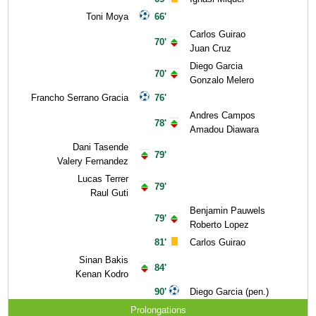
Toni Moya
66'
Carlos Guirao
70'
Juan Cruz
Diego Garcia
70'
Gonzalo Melero
Francho Serrano Gracia
76'
Andres Campos
78'
Amadou Diawara
Dani Tasende
79'
Valery Fernandez
Lucas Terrer
79'
Raul Guti
Benjamin Pauwels
79'
Roberto Lopez
81'
Carlos Guirao
Sinan Bakis
84'
Kenan Kodro
90'
Diego Garcia (pen.)
Prolongations