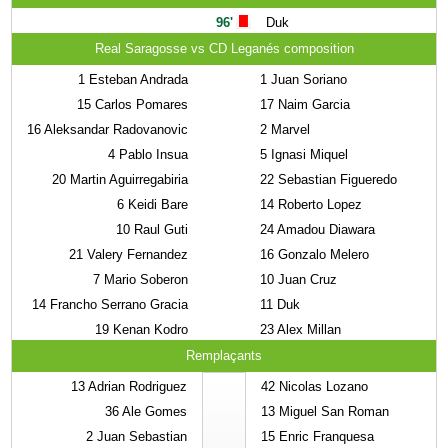
96'
Duk
Real Saragosse vs CD Leganés composition
1
Esteban Andrada
1
Juan Soriano
15
Carlos Pomares
17
Naim Garcia
16
Aleksandar Radovanovic
2
Marvel
4
Pablo Insua
5
Ignasi Miquel
20
Martin Aguirregabiria
22
Sebastian Figueredo
6
Keidi Bare
14
Roberto Lopez
10
Raul Guti
24
Amadou Diawara
21
Valery Fernandez
16
Gonzalo Melero
7
Mario Soberon
10
Juan Cruz
14
Francho Serrano Gracia
11
Duk
19
Kenan Kodro
23
Alex Millan
Remplaçants
13
Adrian Rodriguez
42
Nicolas Lozano
36
Ale Gomes
13
Miguel San Roman
2
Juan Sebastian
15
Enric Franquesa