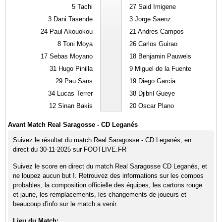
5
Tachi
27
Said Imigene
3
Dani Tasende
3
Jorge Saenz
24
Paul Akouokou
21
Andres Campos
8
Toni Moya
26
Carlos Guirao
17
Sebas Moyano
18
Benjamin Pauwels
31
Hugo Pinilla
9
Miguel de la Fuente
29
Pau Sans
19
Diego Garcia
34
Lucas Terrer
38
Djibril Gueye
12
Sinan Bakis
20
Oscar Plano
Avant Match Real Saragosse - CD Leganés
Suivez le résultat du match Real Saragosse - CD Leganés, en
direct du 30-11-2025 sur FOOTLIVE.FR
Suivez le score en direct du match Real Saragosse CD Leganés, et
ne loupez aucun but !. Retrouvez des informations sur les compos
probables, la composition officielle des équipes, les cartons rouge
et jaune, les remplacements, les changements de joueurs et
beaucoup d'info sur le match a venir.
Lieu du Match: