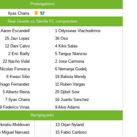
Prolongations
Ilyas Chaira
92'
Real Oviedo vs Séville FC composition
Aaron Escandell
1
Odysseas Vlachodimos
25
Javi Lopez
36
Oso
12
Dani Calvo
4
Kike Salas
2
Eric Bailly
5
Tanguy Nianzou
22
Nacho Vidal
2
Jose Carmona
Nicolas Fonseca
6
Nemanja Gudelj
6
Kwasi Sibo
19
Batista Mendy
hiago Fernandez
11
Ruben Vargas
5
Alberto Reina
20
Djibril Sow
7
Ilyas Chaira
16
Juanlu Sanchez
9
Federico Vinas
9
Akor Adams
Remplaçants
oratiu Moldovan
13
Orjan Nyland
6
MIguel Narvaez
15
Fabio Cardoso