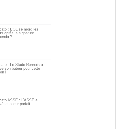
ato : L’OL se mord les
ts après la signature
penda ?
cato : Le Stade Rennais a
vé son buteur pour cette
on !
cato ASSE : L’ASSE a
vé le joueur parfait !