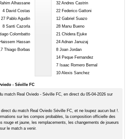
ahim Alhassane
32
Andres Castrin
4
David Costas
22
Federico Gattoni
27
Pablo Agudin
12
Gabriel Suazo
8
Santi Cazorla
28
Manu Bueno
iago Colombatto
21
Chidera Ejuke
Haissem Hassan
24
Adnan Januzaj
17
Thiago Borbas
8
Joan Jordan
14
Peque Fernandez
7
Isaac Romero Bernal
10
Alexis Sanchez
viedo - Séville FC
 du match Real Oviedo - Séville FC, en direct du 05-04-2026 sur
 direct du match Real Oviedo Séville FC, et ne loupez aucun but !.
rmations sur les compos probables, la composition officielle des
ns rouge et jaune, les remplacements, les changements de joueurs
sur le match a venir.