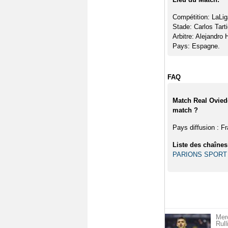
Compétition: LaLig
Stade: Carlos Tarti
Arbitre: Alejandr
Pays: Espagne.
FAQ
Match Real Oviedo
match ?
Pays diffusion : F
Liste des chaînes
PARIONS SPORT
Merc
Rull