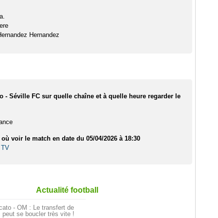
a.
ere
o Hernandez Hernandez
 - Séville FC sur quelle chaîne et à quelle heure regarder le
rance
 où voir le match en date du 05/04/2026 à 18:30
 TV
Actualité football
ato - OM : Le transfert de
i peut se boucler très vite !