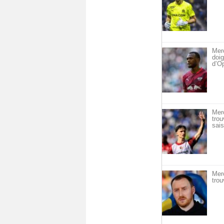
Merc
doig
d’O
Mer
trou
sais
Mer
trou