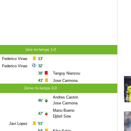
1ère mi-temps 1-0
Federico Vinas
13'
Federico Vinas
32'
38'
Tanguy Nianzou
43'
Jose Carmona
2ème mi-temps 0-0
Andres Castrin
46'
Jose Carmona
Manu Bueno
47'
Djibril Sow
Javi Lopez
53'
54'
Kike Salas