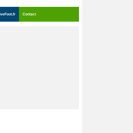
iveFoot.fr
Contact