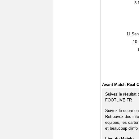
3
R
11
Sant
10
Avant Match Real O
Suivez le résultat
FOOTLIVE.FR
Suivez le score en
Retrouvez des info
équipes, les carto
et beaucoup d'info 
Lieu du Match: