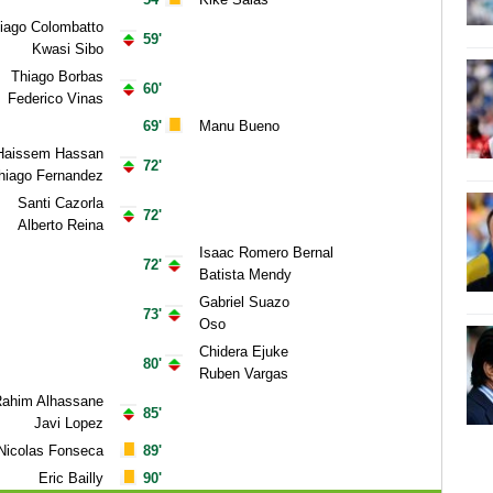
iago Colombatto
59'
Kwasi Sibo
Thiago Borbas
60'
Federico Vinas
69'
Manu Bueno
Haissem Hassan
72'
hiago Fernandez
Santi Cazorla
72'
Alberto Reina
Isaac Romero Bernal
72'
Batista Mendy
Gabriel Suazo
73'
Oso
Chidera Ejuke
80'
Ruben Vargas
ahim Alhassane
85'
Javi Lopez
Nicolas Fonseca
89'
Eric Bailly
90'