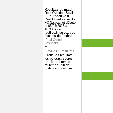
Résultats du match
Real Oviedo - Séville
FC sur footlive.fr.
Real Oviedo - Séville
FC (Espagne) débute
le 05/04/2026 à
18:30. Avec
footlive.fr suivez vos
équipes de football
Real Oviedo
résultats
et
Séville FC résultats
. Tous les résultats,
les buteurs, scores
en 1ère mi-temps,
mi-temps , fin de
match sur foot live.