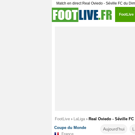
Match en direct Real Oviedo - Séville FC du Di
FootLive
FootLive
›
LaLiga
›
Real Oviedo - Séville FC
Coupe du Monde
Aujourd'hui
L
France