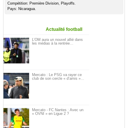
Compétition: Première Division, Playoffs.
Pays: Nicaragua.
Actualité football
L’OM aura un nouvel allié dans
les médias à la rentrée…
Mercato : Le PSG va rayer ce
club de son cercle « d’amis »…
Mercato - FC Nantes : Avec un
« OVNI » en Ligue 2 ?