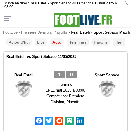
Match en direct Real Esteli - Sport Sebaco du Dimanche 11 mai 2025 à
🔍
03:00
FootLive
›
Première Division, Playoffs
›
Real Esteli - Sport Sebaco Match 
Aujourd'hui
Live
Actu
Terminés
Favoris
Hier
Real Esteli vs Sport Sebaco 11/05/2025
1
0
Real Esteli
Sport Sebaco
Terminé
Le
11 mai 2025 à 03:00
Compétition:
Première
Division, Playoffs