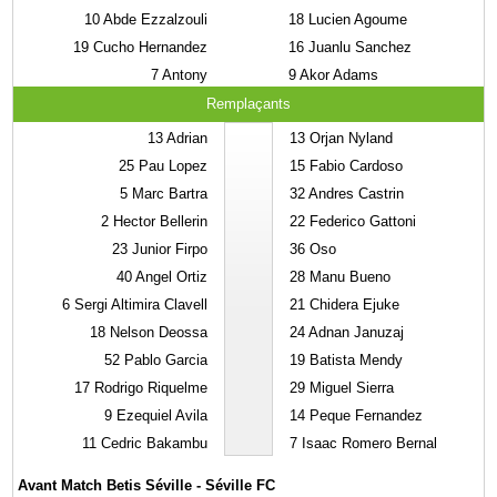
10
Abde Ezzalzouli
18
Lucien Agoume
19
Cucho Hernandez
16
Juanlu Sanchez
7
Antony
9
Akor Adams
Remplaçants
13
Adrian
13
Orjan Nyland
25
Pau Lopez
15
Fabio Cardoso
5
Marc Bartra
32
Andres Castrin
2
Hector Bellerin
22
Federico Gattoni
23
Junior Firpo
36
Oso
40
Angel Ortiz
28
Manu Bueno
6
Sergi Altimira Clavell
21
Chidera Ejuke
18
Nelson Deossa
24
Adnan Januzaj
52
Pablo Garcia
19
Batista Mendy
17
Rodrigo Riquelme
29
Miguel Sierra
9
Ezequiel Avila
14
Peque Fernandez
11
Cedric Bakambu
7
Isaac Romero Bernal
Avant Match Betis Séville - Séville FC