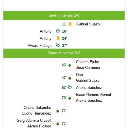
1ère mi-temps 2-0
11'
Gabriel Suazo
Antony
16'
Antony
24'
Alvaro Fidalgo
37'
2ème mi-temps 0-2
Chidera Ejuke
46'
Jose Carmona
Oso
47'
Gabriel Suazo
62'
Alexis Sanchez
Isaac Romero Bernal
70'
Alexis Sanchez
Cedric Bakambu
71'
Cucho Hernandez
Sergi Altimira Clavell
71'
Alvaro Fidalgo