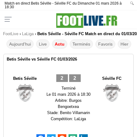
Match en direct Betis Séville - Séville FC du Dimanche 01 mars 2026 à
🔍
18:30
FootLive
›
LaLiga
›
Betis Séville - Séville FC Match en direct du 01/03/2
Aujourd'hui
Live
Actu
Terminés
Favoris
Hier
Betis Séville vs Séville FC 01/03/2026
2
2
Betis Séville
Séville FC
Terminé
Le
01 mars 2026 à 18:30
Arbitre:
Burgos
Bengoetxea
Stade:
Benito Villamarin
Compétition:
LaLiga