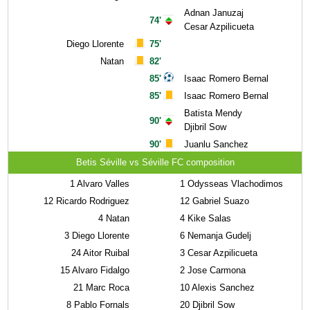
Adnan Januzaj
74'
Cesar Azpilicueta
Diego Llorente
75'
Natan
82'
85'
Isaac Romero Bernal
85'
Isaac Romero Bernal
Batista Mendy
90'
Djibril Sow
90'
Juanlu Sanchez
Betis Séville vs Séville FC composition
1
Alvaro Valles
1
Odysseas Vlachodimos
12
Ricardo Rodriguez
12
Gabriel Suazo
4
Natan
4
Kike Salas
3
Diego Llorente
6
Nemanja Gudelj
24
Aitor Ruibal
3
Cesar Azpilicueta
15
Alvaro Fidalgo
2
Jose Carmona
21
Marc Roca
10
Alexis Sanchez
8
Pablo Fornals
20
Djibril Sow