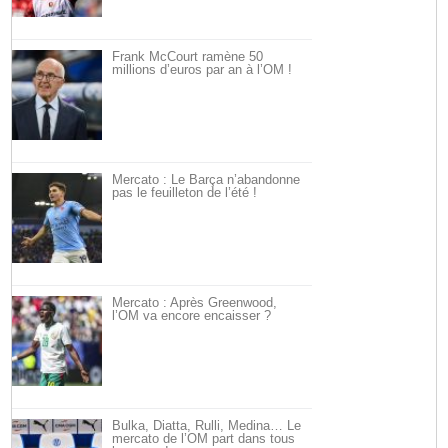
Frank McCourt ramène 50
millions d’euros par an à l’OM !
Mercato : Le Barça n’abandonne
pas le feuilleton de l’été !
Mercato : Après Greenwood,
l’OM va encore encaisser ?
Bulka, Diatta, Rulli, Medina… Le
mercato de l’OM part dans tous