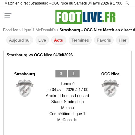
Match en direct Strasbourg - OGC Nice du Samedi 04 avril 2026 à 17:00
🔍
FootLive
›
Ligue 1 McDonald's
›
Strasbourg - OGC Nice Match en direct d
Aujourd'hui
Live
Actu
Terminés
Favoris
Hier
Strasbourg vs OGC Nice 04/04/2026
3
1
Strasbourg
OGC Nice
Terminé
Le
04 avril 2026 à 17:00
Arbitre:
Thomas Leonard
Stade:
Stade de la
Meinau
Compétition:
Ligue 1
McDonald's