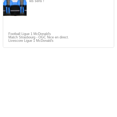
les sens !
Football Ligue 1 McDonald's
Match Strasbourg - OGC Nice en direct.
Livescore Ligue 1 McDonald's