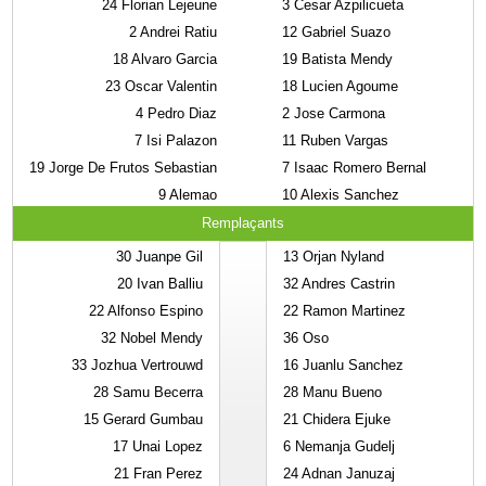
24
Florian Lejeune
3
Cesar Azpilicueta
2
Andrei Ratiu
12
Gabriel Suazo
18
Alvaro Garcia
19
Batista Mendy
23
Oscar Valentin
18
Lucien Agoume
4
Pedro Diaz
2
Jose Carmona
7
Isi Palazon
11
Ruben Vargas
19
Jorge De Frutos Sebastian
7
Isaac Romero Bernal
9
Alemao
10
Alexis Sanchez
Remplaçants
30
Juanpe Gil
13
Orjan Nyland
20
Ivan Balliu
32
Andres Castrin
22
Alfonso Espino
22
Ramon Martinez
32
Nobel Mendy
36
Oso
33
Jozhua Vertrouwd
16
Juanlu Sanchez
28
Samu Becerra
28
Manu Bueno
15
Gerard Gumbau
21
Chidera Ejuke
17
Unai Lopez
6
Nemanja Gudelj
21
Fran Perez
24
Adnan Januzaj