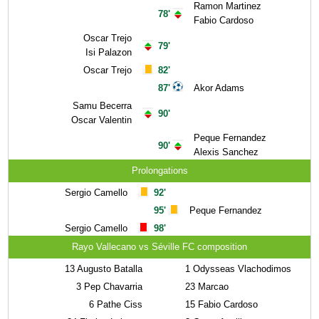
Ramon Martinez
78'
Fabio Cardoso
Oscar Trejo
79'
Isi Palazon
Oscar Trejo
82'
87'
Akor Adams
Samu Becerra
90'
Oscar Valentin
Peque Fernandez
90'
Alexis Sanchez
Prolongations
Sergio Camello
92'
95'
Peque Fernandez
Sergio Camello
98'
Rayo Vallecano vs Séville FC composition
13
Augusto Batalla
1
Odysseas Vlachodimos
3
Pep Chavarria
23
Marcao
6
Pathe Ciss
15
Fabio Cardoso