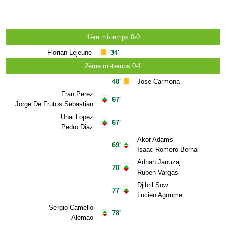
1ère mi-temps 0-0
Florian Lejeune
34'
2ème mi-temps 0-1
48'
Jose Carmona
Fran Perez
67'
Jorge De Frutos Sebastian
Unai Lopez
67'
Pedro Diaz
Akor Adams
69'
Isaac Romero Bernal
Adnan Januzaj
70'
Ruben Vargas
Djibril Sow
77'
Lucien Agoume
Sergio Camello
78'
Alemao