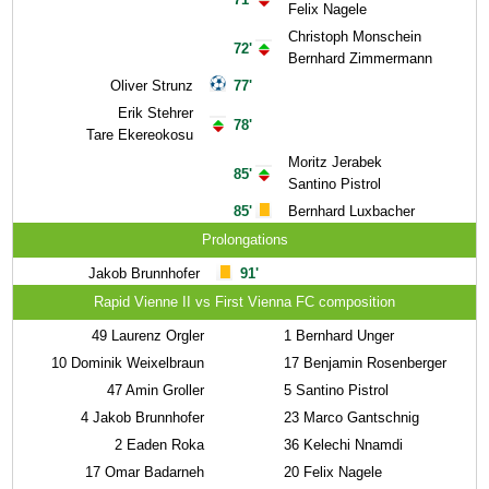
Felix Nagele
Christoph Monschein
72'
Bernhard Zimmermann
Oliver Strunz
77'
Erik Stehrer
78'
Tare Ekereokosu
Moritz Jerabek
85'
Santino Pistrol
85'
Bernhard Luxbacher
Prolongations
Jakob Brunnhofer
91'
Rapid Vienne II vs First Vienna FC composition
49
Laurenz Orgler
1
Bernhard Unger
10
Dominik Weixelbraun
17
Benjamin Rosenberger
47
Amin Groller
5
Santino Pistrol
4
Jakob Brunnhofer
23
Marco Gantschnig
2
Eaden Roka
36
Kelechi Nnamdi
17
Omar Badarneh
20
Felix Nagele