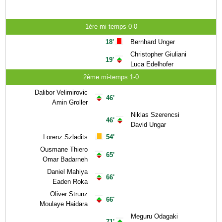
1ère mi-temps 0-0
18'
Bernhard Unger
Christopher Giuliani
19'
Luca Edelhofer
2ème mi-temps 1-0
Dalibor Velimirovic
46'
Amin Groller
Niklas Szerencsi
46'
David Ungar
Lorenz Szladits
54'
Ousmane Thiero
65'
Omar Badarneh
Daniel Mahiya
66'
Eaden Roka
Oliver Strunz
66'
Moulaye Haidara
Meguru Odagaki
71'