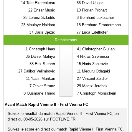
14
Tare Ekereokosu
66
David Ungar
22
Ensar Music
10
Florian Prohart
28
Lorenz Szladits
8
Bernhard Luxbacher
23
Moulaye Haidara
18
Bernhard Zimmermann
37
Daris Djezic
77
Luca Edelhofer
Remplaçants
1
Christoph Haas
41
Christopher Giuliani
36
Daniel Mahiya
4
Niklas Szerencsi
33
Erik Stehrer
15
Haris Zahirovic
27
Dalibor Velimirovic
11
Meguru Odagaki
11
Yasin Mankan
27
Vincent Zeidler
7
Oliver Strunz
29
Moritz Jerabek
8
Ousmane Thiero
7
Christoph Monschein
Avant Match Rapid Vienne II - First Vienna FC
Suivez le résultat du match Rapid Vienne II - First Vienna FC, en
direct du 08-05-2026 sur FOOTLIVE.FR
Suivez le score en direct du match Rapid Vienne II First Vienna FC,