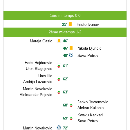
1ère mi-temps 0-0
25'
Hristo Ivanov
2ème mi-temps 1-2
Mateja Gasic
46'
46'
Nikola Djuricic
48'
Sava Petrov
Haris Hajdarevic
61'
Uros Blagojevic
Uros Ilic
62'
Andrija Lazarevic
Martin Novakovic
63'
Aleksandar Pejovic
Janko Jevremovic
68'
Aleksa Kuljanin
Kwaku Karikari
69'
Sava Petrov
Martin Novakovic
72'