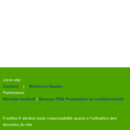
Liens site:
Contact
|
Mentions légales
Partenaires:
Mercato football
|
Mercato PSG
Paramètres de confidentialité
Footlive.fr décline toute responsabilité quand a l'utilisation des
données du site.