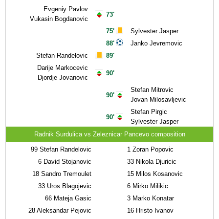
Evgeniy Pavlov
73'
Vukasin Bogdanovic
75'
Sylvester Jasper
88'
Janko Jevremovic
Stefan Randelovic
89'
Darije Markocevic
90'
Djordje Jovanovic
Stefan Mitrovic
90'
Jovan Milosavljevic
Stefan Pirgic
90'
Sylvester Jasper
Radnik Surdulica vs Zeleznicar Pancevo composition
99
Stefan Randelovic
1
Zoran Popovic
6
David Stojanovic
33
Nikola Djuricic
18
Sandro Tremoulet
15
Milos Kosanovic
33
Uros Blagojevic
6
Mirko Milikic
66
Mateja Gasic
3
Marko Konatar
28
Aleksandar Pejovic
16
Hristo Ivanov