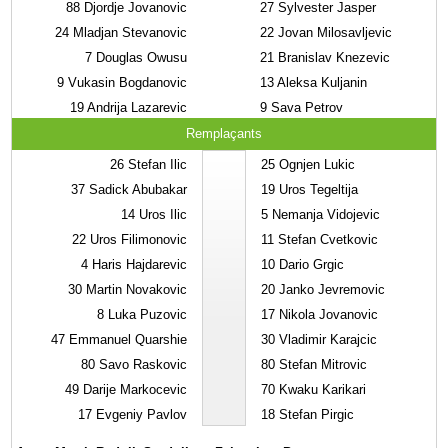
88
Djordje Jovanovic
27
Sylvester Jasper
24
Mladjan Stevanovic
22
Jovan Milosavljevic
7
Douglas Owusu
21
Branislav Knezevic
9
Vukasin Bogdanovic
13
Aleksa Kuljanin
19
Andrija Lazarevic
9
Sava Petrov
Remplaçants
26
Stefan Ilic
25
Ognjen Lukic
37
Sadick Abubakar
19
Uros Tegeltija
14
Uros Ilic
5
Nemanja Vidojevic
22
Uros Filimonovic
11
Stefan Cvetkovic
4
Haris Hajdarevic
10
Dario Grgic
30
Martin Novakovic
20
Janko Jevremovic
8
Luka Puzovic
17
Nikola Jovanovic
47
Emmanuel Quarshie
30
Vladimir Karajcic
80
Savo Raskovic
80
Stefan Mitrovic
49
Darije Markocevic
70
Kwaku Karikari
17
Evgeniy Pavlov
18
Stefan Pirgic