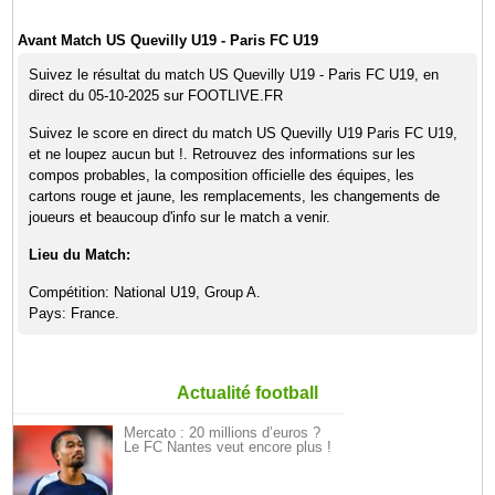
Avant Match US Quevilly U19 - Paris FC U19
Suivez le résultat du match US Quevilly U19 - Paris FC U19, en
direct du 05-10-2025 sur FOOTLIVE.FR
Suivez le score en direct du match US Quevilly U19 Paris FC U19,
et ne loupez aucun but !. Retrouvez des informations sur les
compos probables, la composition officielle des équipes, les
cartons rouge et jaune, les remplacements, les changements de
joueurs et beaucoup d'info sur le match a venir.
Lieu du Match:
Compétition: National U19, Group A.
Pays: France.
Actualité football
Mercato : 20 millions d’euros ?
Le FC Nantes veut encore plus !