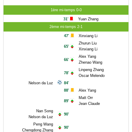
1ère mi-temps 0-0
31'
Yuan Zhang
2ème mi-temps 2-1
47'
Xinxiang Li
Zhurun Liu
65'
Xinxiang Li
Alex Yang
66'
Zhenao Wang
Linpeng Zhang
78'
Oscar Melendo
Nelson da Luz
84'
88'
Alex Yang
Matt Orr
89'
Jean Claude
Nan Song
90'
Nelson da Luz
Peng Wang
90'
Chengdong Zhang