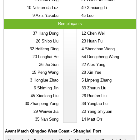
10
Nelson da Luz
49
Xinxiang Li
9
Aziz Yakubu
45
Leo
Remplaçants
37
Hang Dong
12
Chen Wei
26
Shibo Liu
23
Huan Fu
32
Haifeng Ding
4
Shenchao Wang
20
Longhai He
54
Dongcheng Wang
36
Jie Sun
22
Alex Yang
15
Peng Wang
28
Xin Yue
3
Honglue Zhao
5
Linpeng Zhang
6
Shiming Jin
33
Zhurun Liu
45
Xiaolong Liu
26
Ruofan Liu
30
Zhanpeng Yang
38
Yongtao Lu
29
Weiwei Jia
20
Yang Shiyuan
35
Nan Song
14
Matt Orr
Avant Match Qingdao West Coast - Shanghai Port