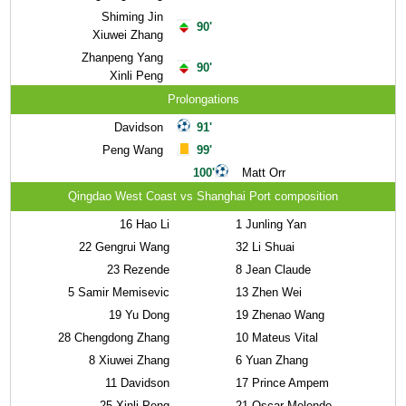
Shiming Jin
90'
Xiuwei Zhang
Zhanpeng Yang
90'
Xinli Peng
Prolongations
Davidson
91'
Peng Wang
99'
100'
Matt Orr
Qingdao West Coast vs Shanghai Port composition
16
Hao Li
1
Junling Yan
22
Gengrui Wang
32
Li Shuai
23
Rezende
8
Jean Claude
5
Samir Memisevic
13
Zhen Wei
19
Yu Dong
19
Zhenao Wang
28
Chengdong Zhang
10
Mateus Vital
8
Xiuwei Zhang
6
Yuan Zhang
11
Davidson
17
Prince Ampem
25
Xinli Peng
21
Oscar Melendo