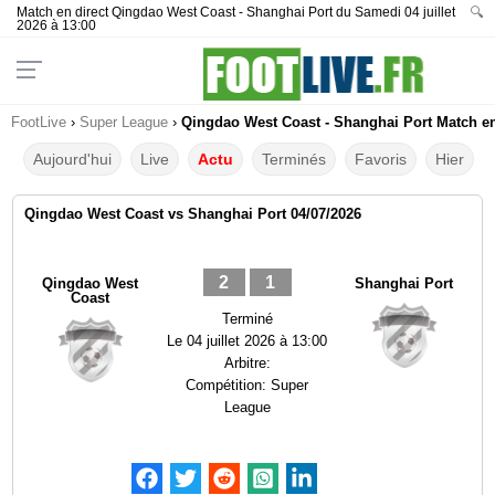
Match en direct Qingdao West Coast - Shanghai Port du Samedi 04 juillet
🔍
2026 à 13:00
FootLive
›
Super League
›
Qingdao West Coast - Shanghai Port Match en 
Aujourd'hui
Live
Actu
Terminés
Favoris
Hier
Qingdao West Coast vs Shanghai Port 04/07/2026
2
1
Qingdao West
Shanghai Port
Coast
Terminé
Le
04 juillet 2026 à 13:00
Arbitre:
Compétition:
Super
League