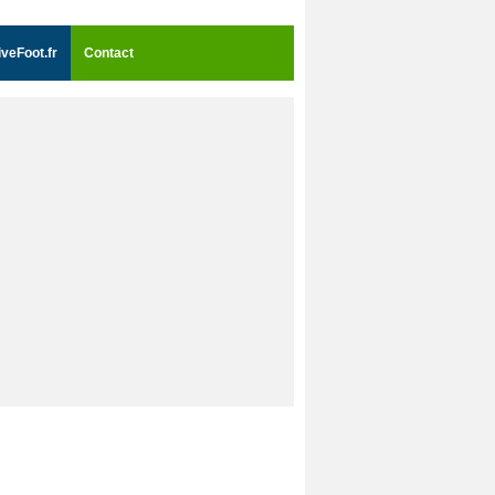
iveFoot.fr
Contact