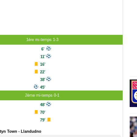
1ère mi-temps 1-3
6'
11'
16'
22'
38'
45'
2ème mi-temps 0-1
48'
70'
79'
atyn Town - Llandudno