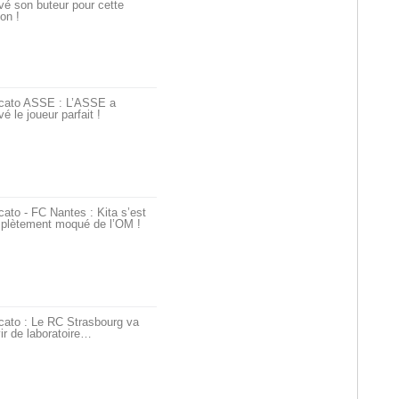
vé son buteur pour cette
on !
cato ASSE : L’ASSE a
vé le joueur parfait !
ato - FC Nantes : Kita s’est
plètement moqué de l’OM !
cato : Le RC Strasbourg va
ir de laboratoire…