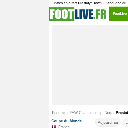
Match en direct Prestatyn Town - Llandudno du
FootLive
FootLive
›
FAW Championship, Nord
›
Presta
Coupe du Monde
Aujourd'hui
L
France