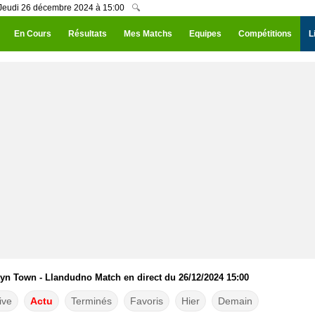
 Jeudi 26 décembre 2024 à 15:00
🔍
En Cours
Résultats
Mes Matchs
Equipes
Compétitions
L
tyn Town - Llandudno Match en direct du 26/12/2024 15:00
ive
Actu
Terminés
Favoris
Hier
Demain