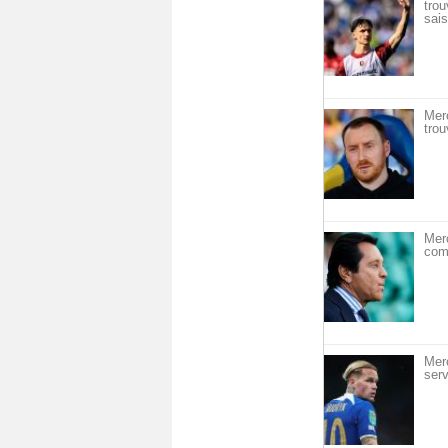
trou
sais
Mer
trou
Merc
com
Mer
serv