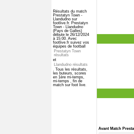
Résultats du match
Prestatyn Town -
Llandudno sur
footlive.fr. Prestatyn
Town - Llandudno
(Pays de Galles)
débute le 26/12/2024
à 15:00. Avec
footlive.fr suivez vos
équipes de football
Prestatyn Town
résultats
et
Llandudno résultats
. Tous les résultats,
les buteurs, scores
en 1ère mi-temps,
mi-temps , fin de
match sur foot live.
Avant Match Prest