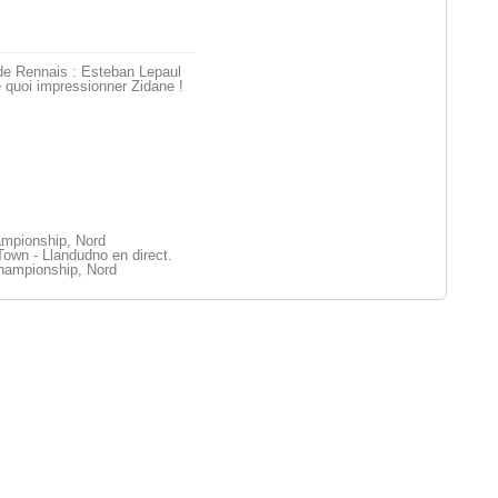
de Rennais : Esteban Lepaul
 quoi impressionner Zidane !
mpionship, Nord
own - Llandudno en direct.
ampionship, Nord