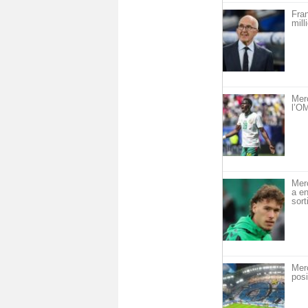
Fra
mill
Mer
l’OM
Mer
a en
sort
Mer
posi