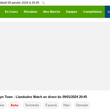
Mardi 09 janvier 2024 à 20:45
🔍
En Cours
Résultats
Mes Matchs
Equipes
Compétitions
L
tyn Town - Llandudno Match en direct du 09/01/2024 20:45
ive
Actu
Terminés
Favoris
Hier
Demain