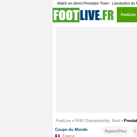
Match en direct Prestatyn Town - Llandudno du 
FootLive
FootLive
›
FAW Championship, Nord
›
Presta
Coupe du Monde
Aujourd'hui
L
France