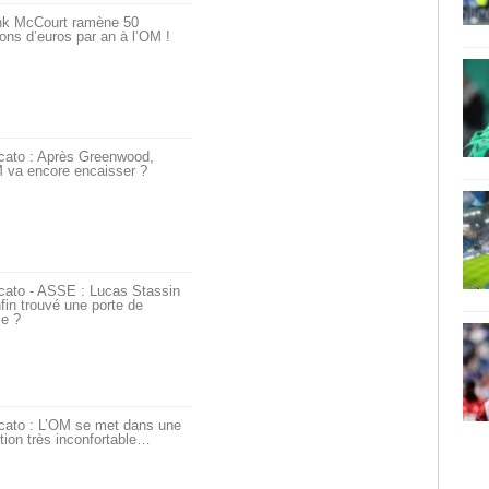
nk McCourt ramène 50
ions d’euros par an à l’OM !
cato : Après Greenwood,
 va encore encaisser ?
cato - ASSE : Lucas Stassin
fin trouvé une porte de
ie ?
cato : L’OM se met dans une
tion très inconfortable…