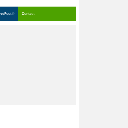
iveFoot.fr
Contact