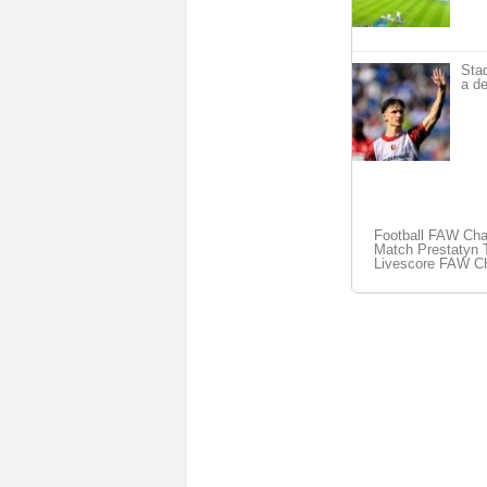
Sta
a de
Football FAW Cha
Match Prestatyn T
Livescore FAW Ch