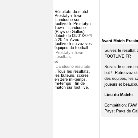
Résultats du match
Prestatyn Town -
Llandudno sur
footlive.fr. Prestatyn
Town - Llandudno
(Pays de Galles)
débute le 09/01/2024
à 20:45. Avec
Avant Match Prest
footlive.fr suivez vos
équipes de football
Suivez le résultat
Prestatyn Town
FOOTLIVE.FR
résultats
et
Llandudno résultats
Suivez le score en
. Tous les résultats,
but !. Retrouvez d
les buteurs, scores
des équipes, les c
en 1ère mi-temps,
mi-temps , fin de
joueurs et beaucoup
match sur foot live.
Lieu du Match:
Compétition: FAW 
Pays: Pays de Gal