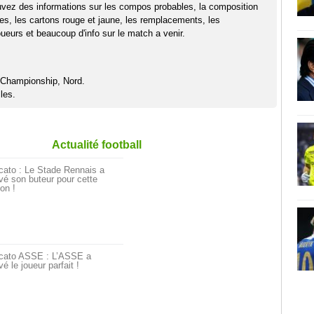
uvez des informations sur les compos probables, la composition
pes, les cartons rouge et jaune, les remplacements, les
eurs et beaucoup d'info sur le match a venir.
Championship, Nord.
les.
Actualité football
cato : Le Stade Rennais a
vé son buteur pour cette
on !
cato ASSE : L’ASSE a
vé le joueur parfait !