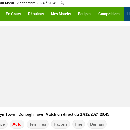
n du Mardi 17 décembre 2024 à 20:45
🔍
En Cours
Résultats
Mes Matchs
Equipes
Compétitions
L
tyn Town - Denbigh Town Match en direct du 17/12/2024 20:45
ive
Actu
Terminés
Favoris
Hier
Demain