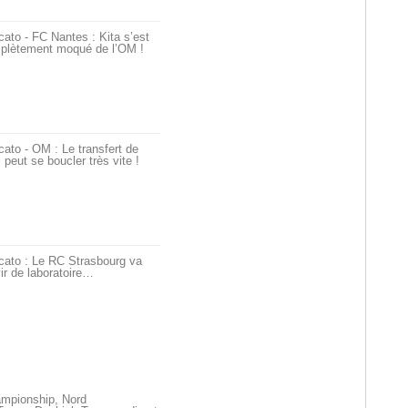
ato - FC Nantes : Kita s’est
plètement moqué de l’OM !
ato - OM : Le transfert de
i peut se boucler très vite !
cato : Le RC Strasbourg va
ir de laboratoire…
mpionship, Nord