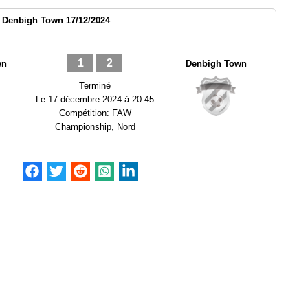
 Denbigh Town 17/12/2024
1
2
wn
Denbigh Town
Terminé
Le
17 décembre 2024 à 20:45
Compétition:
FAW
Championship, Nord