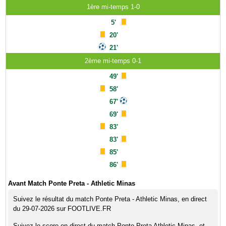
1ère mi-temps 1-0
5'
20'
21'
2ème mi-temps 0-1
49'
58'
67'
69'
83'
83'
85'
86'
Avant Match Ponte Preta - Athletic Minas
Suivez le résultat du match Ponte Preta - Athletic Minas, en direct
du 29-07-2026 sur FOOTLIVE.FR
Suivez le score en direct du match Ponte Preta Athletic Minas, et