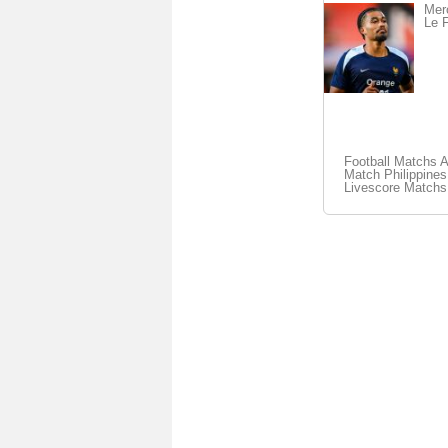
Merc
Le F
Football Matchs 
Match Philippines
Livescore Matchs