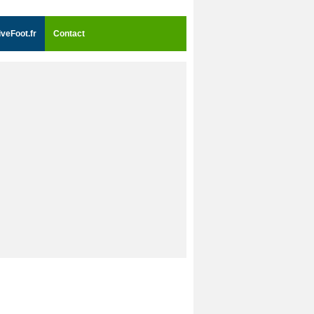
iveFoot.fr
Contact