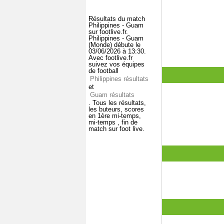
Résultats du match
Philippines - Guam
sur footlive.fr.
Philippines - Guam
(Monde) débute le
03/06/2026 à 13:30.
Avec footlive.fr
suivez vos équipes
de football
Philippines résultats
et
Guam résultats
. Tous les résultats,
les buteurs, scores
en 1ère mi-temps,
mi-temps , fin de
match sur foot live.