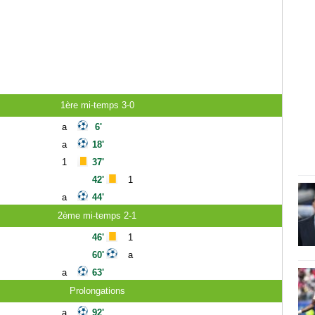
1ère mi-temps 3-0
a
6'
a
18'
1
37'
42'
1
a
44'
2ème mi-temps 2-1
46'
1
60'
a
a
63'
Prolongations
a
92'