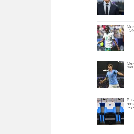
Mer
l’OM
Mer
pas 
Bulk
merc
les 