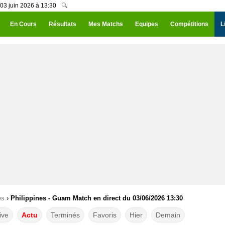
 03 juin 2026 à 13:30
🔍
En Cours
Résultats
Mes Matchs
Equipes
Compétitions
L
es
›
Philippines - Guam Match en direct du 03/06/2026 13:30
ive
Actu
Terminés
Favoris
Hier
Demain