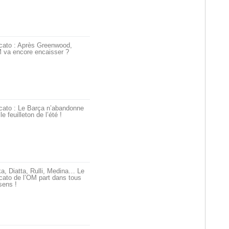
cato : Après Greenwood,
 va encore encaisser ?
cato : Le Barça n’abandonne
le feuilleton de l’été !
a, Diatta, Rulli, Medina… Le
ato de l’OM part dans tous
sens !