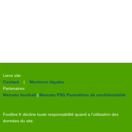
Liens site:
Contact
|
Mentions légales
Partenaires:
Mercato football
|
Mercato PSG
Paramètres de confidentialité
Footlive.fr décline toute responsabilité quand a l'utilisation des
données du site.