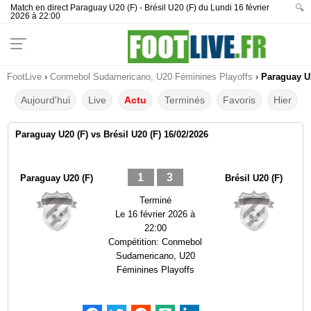
Match en direct Paraguay U20 (F) - Brésil U20 (F) du Lundi 16 février
🔍
2026 à 22:00
FootLive
›
Conmebol Sudamericano, U20 Féminines Playoffs
›
Paraguay U2
Aujourd'hui
Live
Actu
Terminés
Favoris
Hier
Paraguay U20 (F) vs Brésil U20 (F) 16/02/2026
1
3
Paraguay U20 (F)
Brésil U20 (F)
Terminé
Le
16 février 2026 à
22:00
Compétition:
Conmebol
Sudamericano, U20
Féminines Playoffs