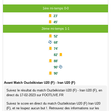
1ère mi-temps 0-0
23'
45'
2ème mi-temps 1-1
52'
68'
74'
82'
88'
90'
90'
Avant Match Ouzbékistan U20 (F) - Iran U20 (F)
Suivez le résultat du match Ouzbékistan U20 (F) - Iran U20 (F), en
direct du 17-02-2023 sur FOOTLIVE.FR
Suivez le score en direct du match Ouzbékistan U20 (F) Iran U20
(F), et ne loupez aucun but !. Retrouvez des informations sur les