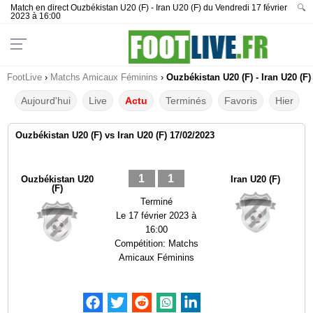
Match en direct Ouzbékistan U20 (F) - Iran U20 (F) du Vendredi 17 février
🔍
2023 à 16:00
FootLive
›
Matchs Amicaux Féminins
›
Ouzbékistan U20 (F) - Iran U20 (F)
Aujourd'hui
Live
Actu
Terminés
Favoris
Hier
Ouzbékistan U20 (F) vs Iran U20 (F) 17/02/2023
1
1
Ouzbékistan U20
Iran U20 (F)
(F)
Terminé
Le
17 février 2023 à
16:00
Compétition:
Matchs
Amicaux Féminins