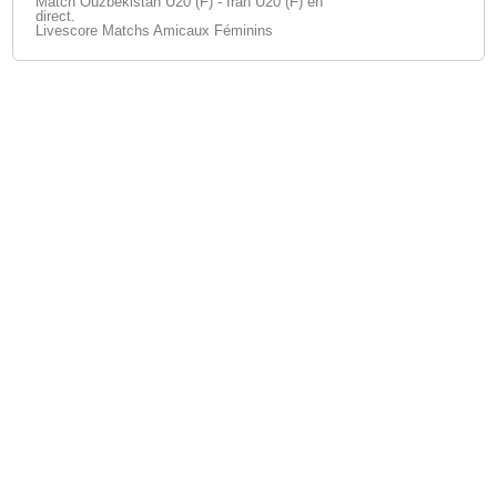
Match Ouzbékistan U20 (F) - Iran U20 (F) en
direct.
Livescore Matchs Amicaux Féminins