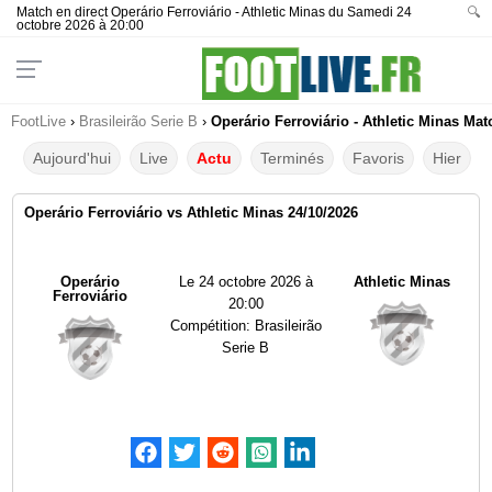
Match en direct Operário Ferroviário - Athletic Minas du Samedi 24
🔍
octobre 2026 à 20:00
FootLive
›
Brasileirão Serie B
›
Operário Ferroviário - Athletic Minas Mat
Aujourd'hui
Live
Actu
Terminés
Favoris
Hier
Operário Ferroviário vs Athletic Minas 24/10/2026
Operário
Le
24 octobre 2026 à
Athletic Minas
Ferroviário
20:00
Compétition:
Brasileirão
Serie B