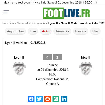
Match en direct Lyon II - Nice II du Samedi 01 décembre 2018 à 16:00
🔍
FootLive
›
National 2, Groupe A
›
Lyon II - Nice II Match en direct du 01/
Aujourd'hui
Live
Actu
Terminés
Favoris
Hier
Lyon II vs Nice II 01/12/2018
4
1
Lyon II
Nice II
Terminé
Le
01 décembre 2018 à
16:00
Compétition:
National 2,
Groupe A