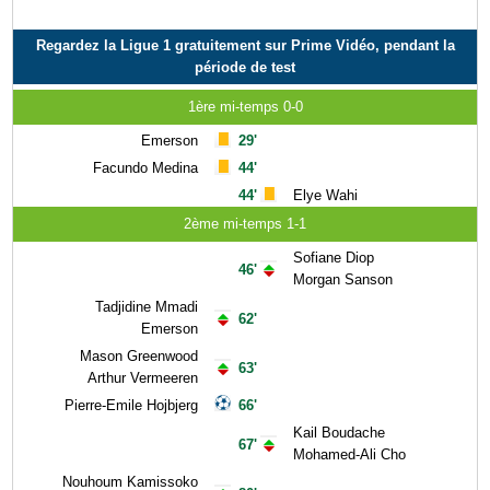
Regardez la Ligue 1 gratuitement sur Prime Vidéo, pendant la
période de test
1ère mi-temps 0-0
Emerson
29'
Facundo Medina
44'
44'
Elye Wahi
2ème mi-temps 1-1
Sofiane Diop
46'
Morgan Sanson
Tadjidine Mmadi
62'
Emerson
Mason Greenwood
63'
Arthur Vermeeren
Pierre-Emile Hojbjerg
66'
Kail Boudache
67'
Mohamed-Ali Cho
Nouhoum Kamissoko