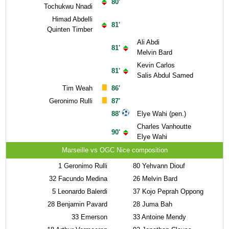
80'
Tochukwu Nnadi
Himad Abdelli
81'
Quinten Timber
Ali Abdi
81'
Melvin Bard
Kevin Carlos
81'
Salis Abdul Samed
Tim Weah
86'
Geronimo Rulli
87'
88'
Elye Wahi (pen.)
Charles Vanhoutte
90'
Elye Wahi
Marseille vs OGC Nice composition
1
Geronimo Rulli
80
Yehvann Diouf
32
Facundo Medina
26
Melvin Bard
5
Leonardo Balerdi
37
Kojo Peprah Oppong
28
Benjamin Pavard
28
Juma Bah
33
Emerson
33
Antoine Mendy