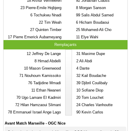
18
Arthur Vermeeren
92
Jonathan Clauss
23
Pierre-Emile Hojbjerg
8
Morgan Sanson
6
Tochukwu Nnadi
99
Salis Abdul Samed
22
Tim Weah
6
Hicham Boudaoui
27
Quinten Timber
25
Mohamed-Ali Cho
17
Pierre Emerick Aubameyang
11
Elye Wahi
Remplaçants
12
Jeffrey De Lange
31
Maxime Dupe
8
Himad Abdelli
2
Ali Abdi
10
Mason Greenwood
4
Dante
71
Nouhoum Kamissoko
32
Kail Boudache
76
Tadjidine Mmadi
39
Djibril Coulibaly
11
Ethan Nwaneri
10
Sofiane Diop
70
Ugo Lamare El Kadmiri
20
Tom Louchet
72
Hilan Hamzaoui Slimani
24
Charles Vanhoutte
78
Emmanuel Israel Ange Lago
90
Kevin Carlos
Avant Match Marseille - OGC Nice