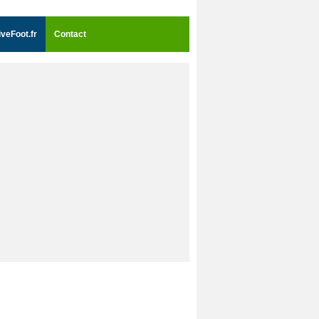
iveFoot.fr
Contact