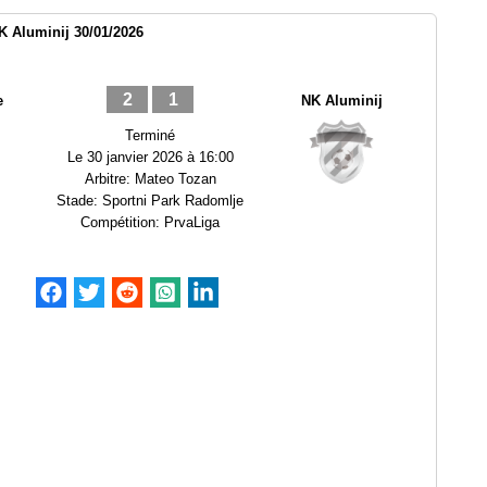
 Aluminij 30/01/2026
2
1
e
NK Aluminij
Terminé
Le
30 janvier 2026 à 16:00
Arbitre:
Mateo Tozan
Stade:
Sportni Park Radomlje
Compétition:
PrvaLiga