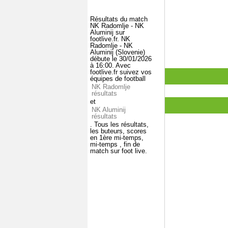
Résultats du match
NK Radomlje - NK
Aluminij sur
footlive.fr. NK
Radomlje - NK
Aluminij (Slovenie)
débute le 30/01/2026
à 16:00. Avec
footlive.fr suivez vos
équipes de football
NK Radomlje
résultats
et
NK Aluminij
résultats
. Tous les résultats,
les buteurs, scores
en 1ère mi-temps,
mi-temps , fin de
match sur foot live.