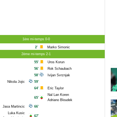
1ère mi-temps 0-0
2'
Marko Simonic
2ème mi-temps 2-1
55'
Uros Korun
56'
Rok Schaubach
58'
Ivijan Svrznjak
Nikola Jojic
59'
64'
Eric Taylor
Nal Lan Koren
65'
Adriano Bloudek
Jasa Martincic
66'
Luka Kusic
67'