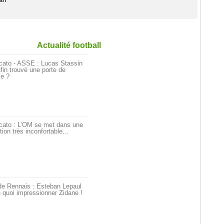
Actualité football
cato - ASSE : Lucas Stassin
fin trouvé une porte de
ie ?
cato : L’OM se met dans une
tion très inconfortable…
de Rennais : Esteban Lepaul
 quoi impressionner Zidane !