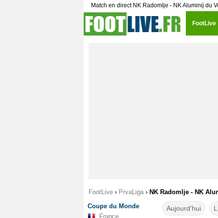
Match en direct NK Radomlje - NK Aluminij du V
FootLive
FootLive
›
PrvaLiga
›
NK Radomlje - NK Alum
Coupe du Monde
Aujourd'hui
L
France