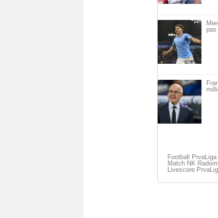
Mer
pas 
Fra
mill
Football PrvaLiga
Match NK Radomlje
Livescore PrvaLi