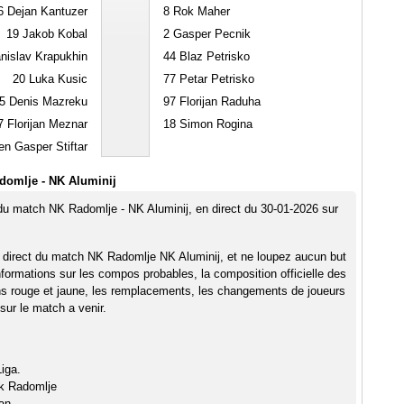
6
Dejan Kantuzer
8
Rok Maher
19
Jakob Kobal
2
Gasper Pecnik
nislav Krapukhin
44
Blaz Petrisko
20
Luka Kusic
77
Petar Petrisko
5
Denis Mazreku
97
Florijan Raduha
7
Florijan Meznar
18
Simon Rogina
en Gasper Stiftar
domlje - NK Aluminij
 du match NK Radomlje - NK Aluminij, en direct du 30-01-2026 sur
 direct du match NK Radomlje NK Aluminij, et ne loupez aucun but
nformations sur les compos probables, la composition officielle des
ns rouge et jaune, les remplacements, les changements de joueurs
sur le match a venir.
iga.
rk Radomlje
an