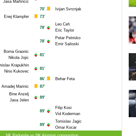
Jasa Martincic
70'
Ivijan Svrznjak
Enej Klampfer
73'
Leo Ceh
78'
Eric Taylor
Petar Petrisko
78'
Emir Saitoski
Borna Graonic
81'
Nikola Jojic
nislav Krapukhin
81'
Nino Kukovec
86'
Behar Feta
Amadej Marinic
87'
Bine Anzelj
89'
Jasa Jelen
Filip Kosi
89'
Vid Koderman
Tomislav Jagic
89'
Omar Kocar
NK Radomlje vs NK Aluminij composition