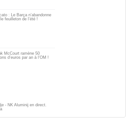
cato : Le Barça n’abandonne
le feuilleton de l’été !
nk McCourt ramène 50
ions d’euros par an à l’OM !
 - NK Aluminij en direct.
ga