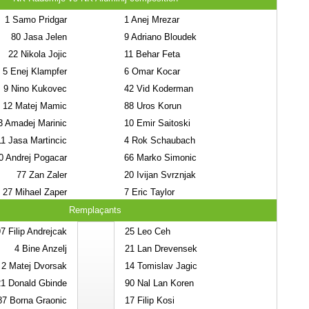
1
Samo Pridgar
1
Anej Mrezar
80
Jasa Jelen
9
Adriano Bloudek
22
Nikola Jojic
11
Behar Feta
5
Enej Klampfer
6
Omar Kocar
9
Nino Kukovec
42
Vid Koderman
12
Matej Mamic
88
Uros Korun
3
Amadej Marinic
10
Emir Saitoski
11
Jasa Martincic
4
Rok Schaubach
0
Andrej Pogacar
66
Marko Simonic
77
Zan Zaler
20
Ivijan Svrznjak
27
Mihael Zaper
7
Eric Taylor
Remplaçants
97
Filip Andrejcak
25
Leo Ceh
4
Bine Anzelj
21
Lan Drevensek
2
Matej Dvorsak
14
Tomislav Jagic
21
Donald Gbinde
90
Nal Lan Koren
87
Borna Graonic
17
Filip Kosi