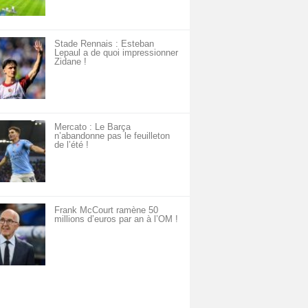
Stade Rennais : Esteban
Lepaul a de quoi impressionner
Zidane !
Mercato : Le Barça
n’abandonne pas le feuilleton
de l’été !
Frank McCourt ramène 50
millions d’euros par an à l’OM !