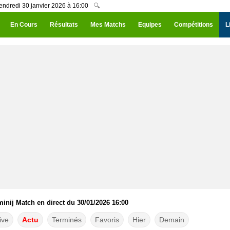
endredi 30 janvier 2026 à 16:00
🔍
En Cours
Résultats
Mes Matchs
Equipes
Compétitions
L
inij Match en direct du 30/01/2026 16:00
ive
Actu
Terminés
Favoris
Hier
Demain