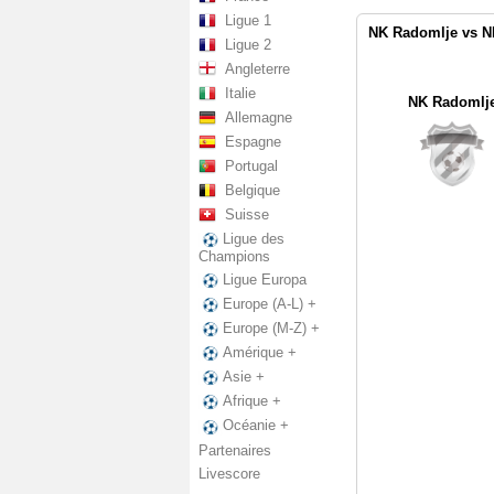
Ligue 1
NK Radomlje vs NK
Ligue 2
Angleterre
Italie
NK Radomlj
Allemagne
Espagne
Portugal
Belgique
Suisse
Ligue des
Champions
Ligue Europa
Europe (A-L) +
Europe (M-Z) +
Amérique +
Asie +
Afrique +
Océanie +
Partenaires
Livescore