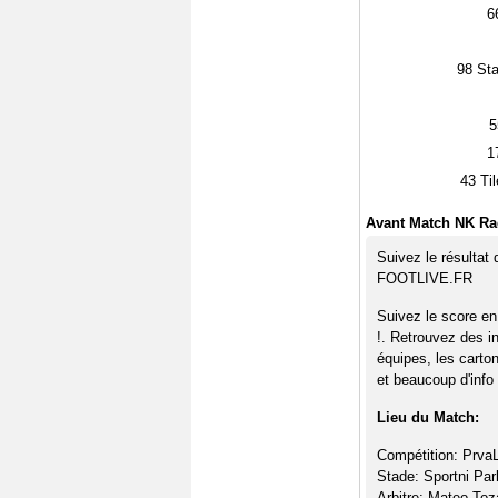
6
98
Sta
5
1
43
Til
Avant Match NK Ra
Suivez le résultat
FOOTLIVE.FR
Suivez le score en
!. Retrouvez des i
équipes, les carto
et beaucoup d'info 
Lieu du Match:
Compétition: PrvaL
Stade: Sportni Pa
Arbitre: Mateo Toz